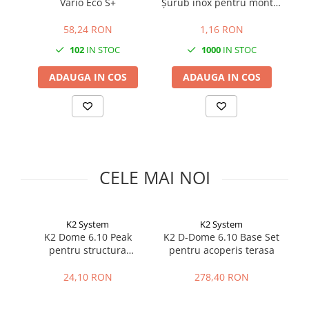
Vario Eco S+
Șurub inox pentru montaj
Cabluri semnalizare si control
panouri fotovoltaice |
Calitate A2
58,24 RON
1,16 RON
Cabluri speciale
102
IN STOC
1000
IN STOC
Conductori flexibili cupru
Conductori rigizi
ADAUGA IN COS
ADAUGA IN COS
Conductori rigizi cupru
Cabluri alarma
Cabluri boxe
Cabluri semnalizare incendiu
CELE MAI NOI
Cabluri semnalizare si control
ecranate
K2 System
K2 System
K2 Dome 6.10 Peak
K2 D-Dome 6.10 Base Set
K
pentru structura
pentru acoperis terasa
fotovoltaica
24,10 RON
278,40 RON