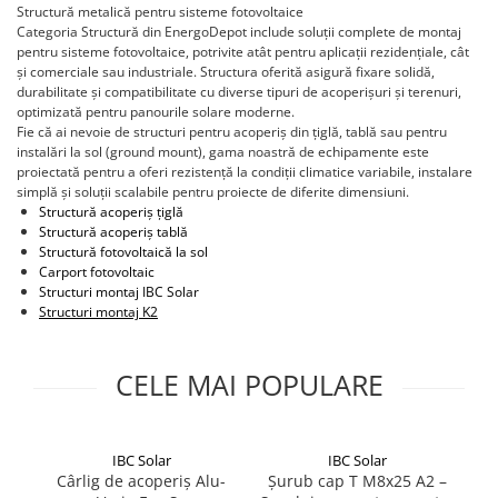
Invertoare Hibrid Sungrow
Structură metalică pentru sisteme fotovoltaice
Aplica LED
Cabluri aluminiu coaxial
Cutie ABS modulara
Intrerupatoare automate
HV
Invertoare on-grid Sungrow
Categoria Structură din EnergoDepot include soluții complete de montaj
bransament
Corpuri solare
Doze
pentru sisteme fotovoltaice, potrivite atât pentru aplicații rezidențiale, cât
US
AFDD
Statii de reincarcare Sungrow
Cabluri aluminiu nearmat
și comerciale sau industriale. Structura oferită asigură fixare solidă,
Corpuri solare decorative
SMA
Doze aparat
Intrerupatoare automate de putere
Victron Energy
durabilitate și compatibilitate cu diverse tipuri de acoperișuri și terenuri,
Cabluri aluminiu tip Enel
Iluminat festiv
Jgheaburi
Intrerupatoare automate
optimizată pentru panourile solare moderne.
Sungrow
MPPT
Cabluri aluminiu torsadat/aerian
Fie că ai nevoie de structuri pentru acoperiș din țiglă, tablă sau pentru
diferentiale
Instalatii sarbatori
Jgheab metalic perforat
Accesorii Victron
SBH
instalări la sol (ground mount), gama noastră de echipamente este
Cabluri energie joasa tensiune -
Intrerupatoare automate modulare
Lanterne
proiectată pentru a oferi rezistență la condiții climatice variabile, instalare
Jgheab tip sarma
cupru
Invertor Hibrid - Off Grid
SBR battery
Separator sarcina
simplă și soluții scalabile pentru proiecte de diferite dimensiuni.
Tablou metalic
Stalpi de iluminat
Statii de reincarcare Victron
SBS
Cabluri cupru armat
Structură acoperiș țiglă
Relee
Structură acoperiș tablă
Accesorii stocare
Tablou organizare santier echipat
Cabluri cupru coaxial bransament
Structură fotovoltaică la sol
Releu monitorizare tensiune
Cabluri cupru flexibil
Tablou organizare santier necablat
Carport fotovoltaic
Separator fuzibil
Structuri montaj IBC Solar
Cabluri cupru nearmat
Tub flexibil
Structuri montaj
K2
Separator fuzibil aplicatii
Cabluri cupru rezistente la foc
fotovoltaice
Tub flexibil dublu perete (corugata)
Cabluri flexibile
Sigurante fuzibile
Tub flexibil metalic
CELE MAI POPULARE
Cabluri flexibile plate
Cabluri medie tensiune
Cabluri medie tensiune aluminiu
IBC Solar
IBC Solar
Cârlig de acoperiș Alu-
Șurub cap T M8x25 A2 –
Pi
Cabluri optice