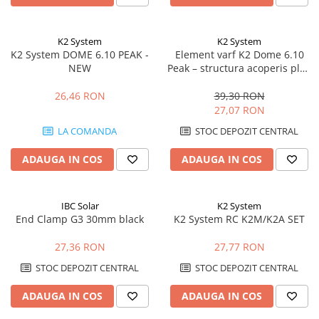
K2 System
K2 System
K2 System DOME 6.10 PEAK -
Element varf K2 Dome 6.10
NEW
Peak – structura acoperis plat,
sistem Dome 6, fixare panouri
26,46 RON
39,30 RON
27,07 RON
LA COMANDA
STOC DEPOZIT CENTRAL
ADAUGA IN COS
ADAUGA IN COS
IBC Solar
K2 System
End Clamp G3 30mm black
K2 System RC K2M/K2A SET
27,36 RON
27,77 RON
STOC DEPOZIT CENTRAL
STOC DEPOZIT CENTRAL
ADAUGA IN COS
ADAUGA IN COS