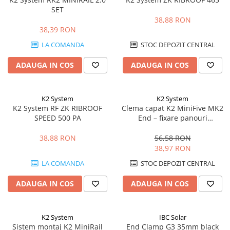
SET
38,88 RON
38,39 RON
LA COMANDA
STOC DEPOZIT CENTRAL
ADAUGA IN COS
ADAUGA IN COS
K2 System
K2 System
K2 System RF ZK RIBROOF
Clema capat K2 MiniFive MK2
SPEED 500 PA
End – fixare panouri
fotovoltaice, compatibil
MiniFive
38,88 RON
56,58 RON
38,97 RON
LA COMANDA
STOC DEPOZIT CENTRAL
ADAUGA IN COS
ADAUGA IN COS
K2 System
IBC Solar
Sistem montaj K2 MiniRail
End Clamp G3 35mm black