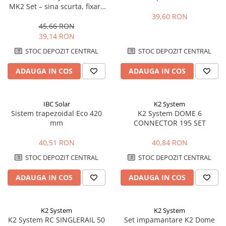
MK2 Set – sina scurta, fixare
acoperis, montaj rapid
39,60 RON
panouri
45,66 RON
39,14 RON
STOC DEPOZIT CENTRAL
STOC DEPOZIT CENTRAL
ADAUGA IN COS
ADAUGA IN COS
IBC Solar
K2 System
Sistem trapezoidal Eco 420
K2 System DOME 6
mm
CONNECTOR 195 SET
40,51 RON
40,84 RON
STOC DEPOZIT CENTRAL
STOC DEPOZIT CENTRAL
ADAUGA IN COS
ADAUGA IN COS
K2 System
K2 System
K2 System RC SINGLERAIL 50
Set impamantare K2 Dome