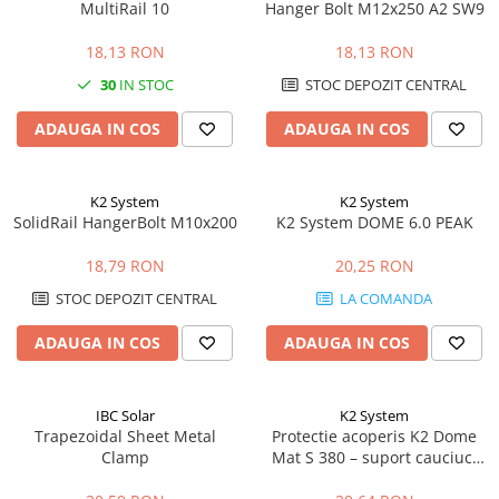
MultiRail 10
Hanger Bolt M12x250 A2 SW9
18,13 RON
18,13 RON
30
IN STOC
STOC DEPOZIT CENTRAL
ADAUGA IN COS
ADAUGA IN COS
K2 System
K2 System
SolidRail HangerBolt M10x200
K2 System DOME 6.0 PEAK
18,79 RON
20,25 RON
STOC DEPOZIT CENTRAL
LA COMANDA
ADAUGA IN COS
ADAUGA IN COS
IBC Solar
K2 System
Trapezoidal Sheet Metal
Protectie acoperis K2 Dome
Clamp
Mat S 380 – suport cauciuc,
acoperis plat, sistem Dome