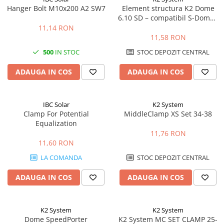
Hanger Bolt M10x200 A2 SW7
Element structura K2 Dome
6.10 SD – compatibil S-Dome /
D-Dome, acoperis plat
11,14 RON
11,58 RON
500
IN STOC
STOC DEPOZIT CENTRAL
ADAUGA IN COS
ADAUGA IN COS
IBC Solar
K2 System
Clamp For Potential
MiddleClamp XS Set 34-38
Equalization
11,76 RON
11,60 RON
LA COMANDA
STOC DEPOZIT CENTRAL
ADAUGA IN COS
ADAUGA IN COS
K2 System
K2 System
Dome SpeedPorter
K2 System MC SET CLAMP 25-