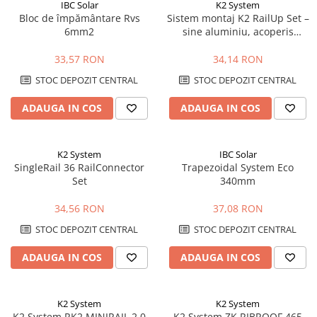
IBC Solar
K2 System
Bloc de împământare Rvs
Sistem montaj K2 RailUp Set –
6mm2
sine aluminiu, acoperis
inclinat, fixare panouri
fotovoltaice
33,57 RON
34,14 RON
STOC DEPOZIT CENTRAL
STOC DEPOZIT CENTRAL
ADAUGA IN COS
ADAUGA IN COS
K2 System
IBC Solar
SingleRail 36 RailConnector
Trapezoidal System Eco
Set
340mm
34,56 RON
37,08 RON
STOC DEPOZIT CENTRAL
STOC DEPOZIT CENTRAL
ADAUGA IN COS
ADAUGA IN COS
K2 System
K2 System
K2 System RK2 MINIRAIL 2.0
K2 System ZK RIBROOF 465