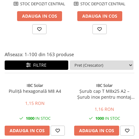
STOC DEPOZIT CENTRAL
STOC DEPOZIT CENTRAL
ADAUGA IN COS
ADAUGA IN COS
Afiseaza:
1-
100
din
163
produse
FILTRE
IBC Solar
IBC Solar
Piuliță hexagonală M8 A4
Șurub cap T M8x25 A2 –
Șurub inox pentru montaj
panouri fotovoltaice | Calitate
1,15 RON
A2
1,16 RON
1000
IN STOC
1000
IN STOC
ADAUGA IN COS
ADAUGA IN COS