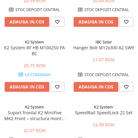
20,59 RON
20,64 RON
STOC DEPOZIT CENTRAL
STOC DEPOZIT CENTRAL
ADAUGA IN COS
ADAUGA IN COS
K2 System
IBC Solar
K2 System RF HB M10X250 PA
Hanger Bolt M12x300 A2 SW9
BC
21,07 RON
20,75 RON
LA COMANDA
STOC DEPOZIT CENTRAL
ADAUGA IN COS
ADAUGA IN COS
K2 System
K2 System
Suport frontal K2 MiniFive
SpeedRail SpeedLock 22 Set
MK2 Front – structura montaj
acoperis plat, sistem MiniFive
23,38 RON
22,07 RON