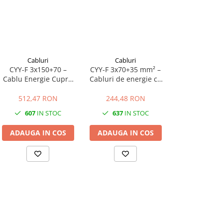
Cabluri
Cabluri
Cablur
CYY-F 3x150+70 –
CYY-F 3x70+35 mm² –
CYY-F 3x35+16
Cablu Energie Cupru
Cabluri de energie cu
0.6/1 kV | 3×150 mm² +
cupru multifilar
123,83 
70 mm² N/PE | Izolație
0.6/1kV
512,47 RON
244,48 RON
XLPE | Manta PVC
607
IN STOC
637
IN STOC
LA COM
ADAUGA IN COS
ADAUGA IN COS
ADAUGA I