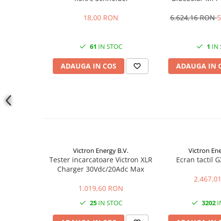
Conectica
VE.Can | 12V-2
Adaptoare
18,00 RON
6.624,16 RON
5
Conectica IEC
Convertor DC-DC
61
IN STOC
1
IN
Dongle
ADAUGA IN COS
ADAUGA IN 
Meteocontrol
Monitorizare
Mufe si conectori
Power analyzer
Smart Meter
Statii de reincarcare
Victron Energy B.V.
Victron Ene
Tester incarcatoare Victron XLR
Ecran tactil 
Cabluri
Charger 30Vdc/20Adc Max
Accesorii cabluri
2.467,0
1.019,60 RON
Alte accesorii
25
IN STOC
3202
I
Folie avertizoare
LEA accesorii