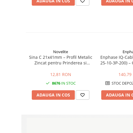
ADAUGA IN COS
ADAUGA IN 
Papuci si mufe
Cablu solar
Cabluri coaxiale TV
Cabluri curenti slabi
Cabluri date
Cabluri Electrice
Novelite
Enph
Sina C 21x41mm – Profil Metalic
Enphase IQ-Cabl
Cabluri energie joasa tensiune -
Zincat pentru Prinderea si
25-10-3P-200) – 
aluminiu
Sustinerea Jgheaburilor Port-
pentru Micro
Cabluri aluminiu armat
Cablu
Enphas
12,81 RON
140,79
Cabluri aluminiu coaxial
8676
IN STOC
STOC DEPOZ
bransament
ADAUGA IN COS
ADAUGA IN 
Cabluri aluminiu nearmat
Cabluri aluminiu tip Enel
Cabluri aluminiu torsadat/aerian
Cabluri energie joasa tensiune -
cupru