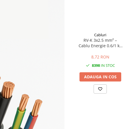
Cabluri
RV-K 3x2.5 mm² –
Cablu Energie 0.6/1 kV
| Cupru Flexibil | XLPE
+ PVC | Exterior /
8,72 RON
Interior | Montaj
8398
IN STOC
Direct în Sol
ADAUGA IN COS