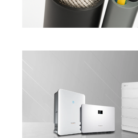
Cabluri boxe
Cabluri semnalizare incendiu
Cabluri semnalizare si control
ecranate
Trasee electrice
Dulapuri metalice
Materiale instalatii si montaj
Banda perforata
Catarame banda inox
Banda inox
Tablouri electrice
Tablouri plastic
Tablouri sigurante echipat DC/AC
Tuburi si Jgheaburi
Canal cablu
Canal cablu pardoseala