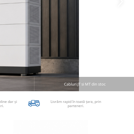
Cabluri JT si MT din stoc
nline dar şi
Livrăm rapid în toată țara, prin
ri.
parteneri.