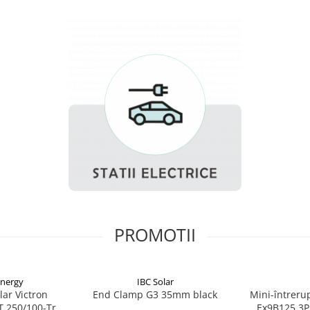
PROMOTII
Energy
IBC Solar
lar Victron
End Clamp G3 35mm black
Mini-întreru
T 250/100-Tr
Ex9B125 3P