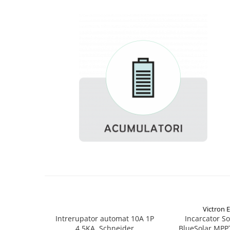
SMA
Sungrow
SBH
SBR battery
SBS
Accesorii stocare
Structura
Structura acoperis tigla
Structura acoperis tabla
Structura acoperis plat
IBC
IBC Top Fix 200
K2-Systems GmbH
Accesorii
Victron 
Backup Switch
Intrerupator automat 10A 1P
Incarcator So
4.5KA, Schneider
BlueSolar MPP