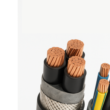
Cabluri cupru armat
Cabluri cupru coaxial bransament
Cabluri cupru flexibil
Cabluri cupru nearmat
Cabluri cupru rezistente la foc
Cabluri flexibile
Cabluri flexibile plate
Cabluri medie tensiune
Cabluri medie tensiune aluminiu
Cabluri optice
Cabluri semnalizare si control
Cabluri speciale
Conductori flexibili cupru
Conductori rigizi
Conductori rigizi cupru
Cabluri alarma