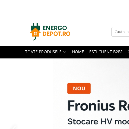
Toate Produsele
Panouri fotovoltaice
AIKO
Canadian Solar
TOATE PRODUSELE
HOME
ESTI CLIENT B2B?
Longi Solar
Optimizatoare panouri
Victron Energy
Invertoare
Microinvertoare
Fronius
Accesorii Fronius
Invertoare Hibride Fronius
Invertoare On-Grid Fronius