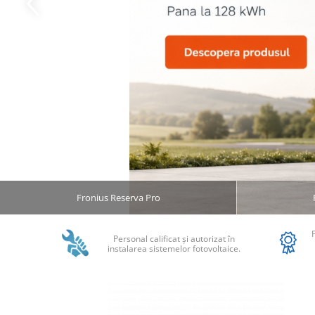
Statii de reincarcare Fronius
Goodwe
HUAWEI
SMA
Solis
Solplanet
Sungrow
Invertoare Hibrid Sungrow
Invertoare on-grid Sungrow
Statii de reincarcare Sungrow
Fronius Reserva Pro
Victron Energy
MPPT
Personal calificat şi autorizat în
Accesorii Victron
instalarea sistemelor fotovoltaice.
Acumulatori Victron
Invertor Hibrid - Off Grid
Statii de reincarcare Victron