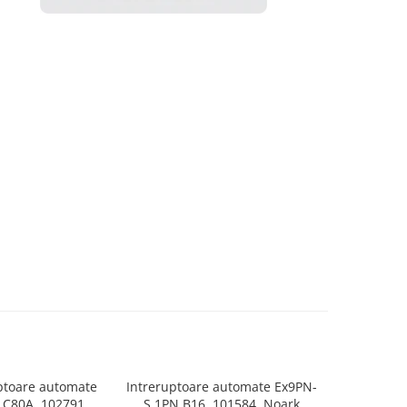
ptoare automate
Intreruptoare automate Ex9PN-
CT 
 C80A, 102791,
S 1PN B16, 101584, Noark
Transfo