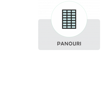
Acumulatori
BYD Battery
HVM
HVS
LVS
Deye
Enphase
FelicitySolar
Fronius Reserva
Fronius Reserva Pro
Huawei
Pylontech
H1
H2
HV
US