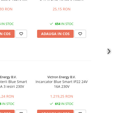
oark
,93 RON
25,15 RON
2
5
IN STOC
654
IN STOC
N COS
ADAUGA IN COS
ADAUG
 Energy B.V.
Victron Energy B.V.
Vict
terii Blue Smart
Incarcator Blue Smart IP22 24V
Incarcator
A 3 iesiri 230V
16A 230V
IP22 24V
3,24 RON
1.219,25 RON
1.
8
IN STOC
612
IN STOC