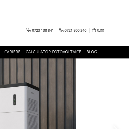
0723 138 841
0721 800 340
0,00
CARIERE
CALCULATOR FOTOVOLTAICE
BLOG