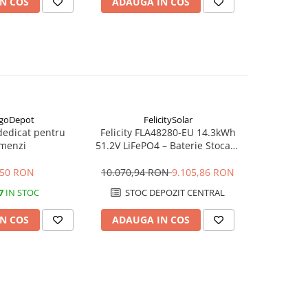
N COS
ADAUGA IN COS
ADAUG
goDepot
FelicitySolar
dedicat pentru
Felicity FLA48280-EU 14.3kWh
Acumulato
menzi
51.2V LiFePO4 – Baterie Stocare
US500
LV, 6000+ cicluri, Scalabilă
,50 RON
10.070,94 RON
9.105,86 RON
6.
7
IN STOC
STOC DEPOZIT CENTRAL
N COS
ADAUGA IN COS
ADAUG