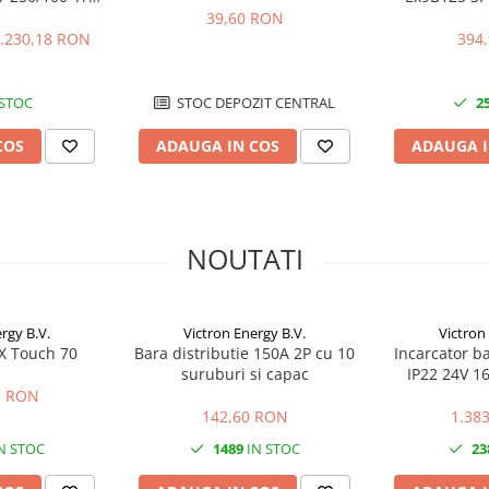
4V-48V | 100A
N
39,60 RON
.230,18 RON
394
 STOC
STOC DEPOZIT CENTRAL
2
COS
ADAUGA IN COS
ADAUGA I
NOUTATI
rgy B.V.
Victron Energy B.V.
Victron
GX Touch 70
Bara distributie 150A 2P cu 10
Incarcator ba
suruburi si capac
IP22 24V 16
1 RON
142,60 RON
1.38
N STOC
1489
IN STOC
23