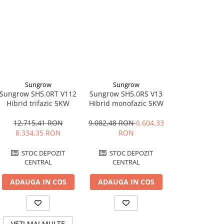
Sungrow
Sungrow
Sungro
Sungrow SH5.0RT V112
Sungrow SH5.0RS V13
Sungrow SH3.
Hibrid trifazic 5KW
Hibrid monofazic 5KW
Hibrid monof
12.715,41 RON
9.082,48 RON
6.604,33
5.774,93 RON
8.334,35 RON
RON
RON
STOC DEPOZIT
STOC DEPOZIT
CENTRAL
CENTRAL
50
IN 
ADAUGA IN COS
ADAUGA IN COS
ADAUGA I
VEZI MAI MULTE