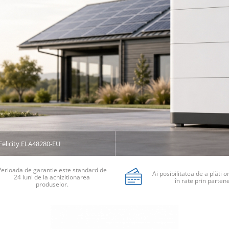
Felicity FLA48280-EU
Perioada de garantie este standard de
Ai posibilitatea de a plăti o
24 luni de la achizitionarea
în rate prin partene
produselor.