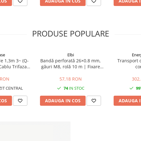
COS
ADAUGA IN COS
ADAUGA I
PRODUSE POPULARE
ase
Elbi
Ener
e 1,3m 3~ (Q-
Bandă perforată 26×0.8 mm,
Transport 
Cablu Trifazat
găuri M8, rolă 10 m | Fixare
co
invertoare
conducte și elemente grele
e IQ
 RON
57,18 RON
302
IT CENTRAL
74
IN STOC
99
COS
ADAUGA IN COS
ADAUGA I