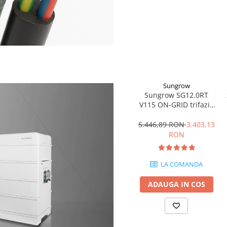
Sungrow
Sungrow SG12.0RT
V115 ON-GRID trifazic
12KW
5.446,89 RON
3.403,13
RON
LA COMANDA
ADAUGA IN COS