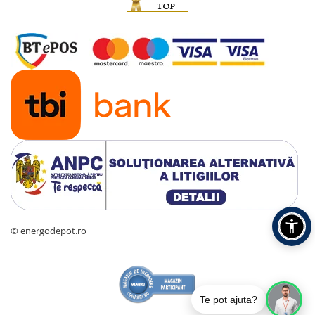
© energodepot.ro
Te pot ajuta?