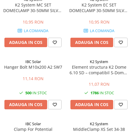
K2 System MC SET
K2 System EC SET
DOMECLAMP 30-50MM SILVER
DOMECLAMP 30-50MM SILVER
UNIVERSAL
UNIVERSAL
10,95 RON
10,95 RON
LA COMANDA
LA COMANDA
ADAUGA IN COS
ADAUGA IN COS
IBC Solar
K2 System
Hanger Bolt M10x200 A2 SW7
Element structura K2 Dome
6.10 SD – compatibil S-Dome /
D-Dome, acoperis plat
11,14 RON
11,07 RON
500
IN STOC
1786
IN STOC
ADAUGA IN COS
ADAUGA IN COS
IBC Solar
K2 System
Clamp For Potential
MiddleClamp XS Set 34-38