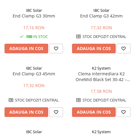
IBC Solar
IBC Solar
End Clamp G3 30mm
End Clamp G3 42mm
17,16 RON
17,32 RON
100
IN STOC
STOC DEPOZIT CENTRAL
ADAUGA IN COS
ADAUGA IN COS
IBC Solar
K2 System
End Clamp G3 45mm
Clema intermediara K2
OneMid Black Set 30-42 –
fixare panouri 30-42mm,
17,32 RON
negru
17,58 RON
STOC DEPOZIT CENTRAL
STOC DEPOZIT CENTRAL
ADAUGA IN COS
ADAUGA IN COS
IBC Solar
K2 System