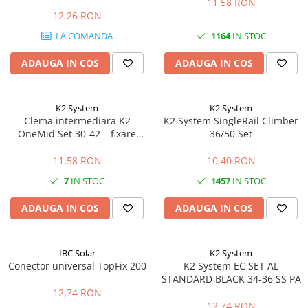
11,58 RON
12,26 RON
LA COMANDA
1164
IN STOC
ADAUGA IN COS
ADAUGA IN COS
K2 System
K2 System
Clema intermediara K2
K2 System SingleRail Climber
OneMid Set 30-42 – fixare
36/50 Set
panouri 30-42mm, aluminiu
11,58 RON
10,40 RON
7
IN STOC
1457
IN STOC
ADAUGA IN COS
ADAUGA IN COS
IBC Solar
K2 System
Conector universal TopFix 200
K2 System EC SET AL
STANDARD BLACK 34-36 SS PA
12,74 RON
12,74 RON