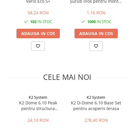
Vario Eco S+
Șurub inox pentru montaj
Cabluri semnalizare si control
panouri fotovoltaice |
Calitate A2
58,24 RON
1,16 RON
Cabluri speciale
102
IN STOC
1000
IN STOC
Conductori flexibili cupru
Conductori rigizi
ADAUGA IN COS
ADAUGA IN COS
Conductori rigizi cupru
Cabluri alarma
Cabluri boxe
Cabluri semnalizare incendiu
CELE MAI NOI
Cabluri semnalizare si control
ecranate
K2 System
K2 System
K2 Dome 6.10 Peak
K2 D-Dome 6.10 Base Set
K
pentru structura
pentru acoperis terasa
fotovoltaica
24,10 RON
278,40 RON