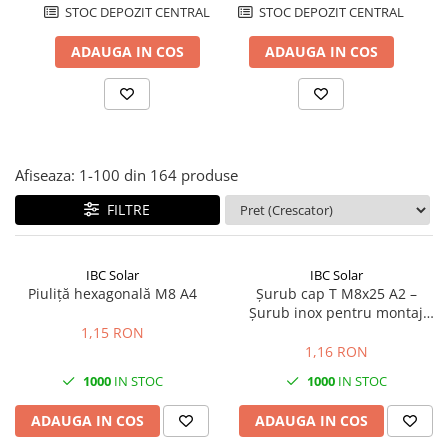
STOC DEPOZIT CENTRAL
STOC DEPOZIT CENTRAL
ADAUGA IN COS
ADAUGA IN COS
Afiseaza:
1-
100
din
164
produse
FILTRE
IBC Solar
IBC Solar
Piuliță hexagonală M8 A4
Șurub cap T M8x25 A2 –
Șurub inox pentru montaj
panouri fotovoltaice | Calitate
1,15 RON
A2
1,16 RON
1000
IN STOC
1000
IN STOC
ADAUGA IN COS
ADAUGA IN COS