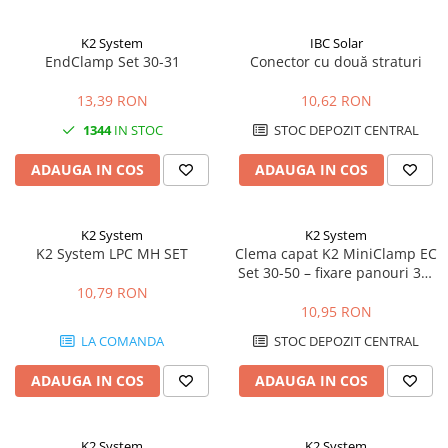
K2 System
IBC Solar
EndClamp Set 30-31
Conector cu două straturi
13,39 RON
10,62 RON
1344
IN STOC
STOC DEPOZIT CENTRAL
ADAUGA IN COS
ADAUGA IN COS
K2 System
K2 System
K2 System LPC MH SET
Clema capat K2 MiniClamp EC
Set 30-50 – fixare panouri 30-
50mm, MiniRail
10,79 RON
10,95 RON
LA COMANDA
STOC DEPOZIT CENTRAL
ADAUGA IN COS
ADAUGA IN COS
K2 System
K2 System