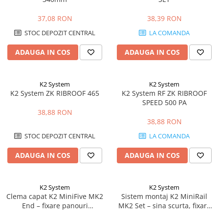
37,08 RON
38,39 RON
STOC DEPOZIT CENTRAL
LA COMANDA
ADAUGA IN COS
ADAUGA IN COS
K2 System
K2 System
K2 System ZK RIBROOF 465
K2 System RF ZK RIBROOF
SPEED 500 PA
38,88 RON
38,88 RON
STOC DEPOZIT CENTRAL
LA COMANDA
ADAUGA IN COS
ADAUGA IN COS
K2 System
K2 System
Clema capat K2 MiniFive MK2
Sistem montaj K2 MiniRail
End – fixare panouri
MK2 Set – sina scurta, fixare
fotovoltaice, compatibil
acoperis, montaj rapid