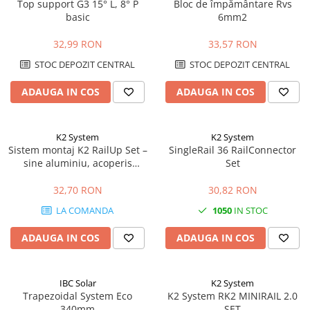
Top support G3 15° L, 8° P
Bloc de împământare Rvs
basic
6mm2
32,99 RON
33,57 RON
STOC DEPOZIT CENTRAL
STOC DEPOZIT CENTRAL
ADAUGA IN COS
ADAUGA IN COS
K2 System
K2 System
Sistem montaj K2 RailUp Set –
SingleRail 36 RailConnector
sine aluminiu, acoperis
Set
inclinat, fixare panouri
fotovoltaice
32,70 RON
30,82 RON
LA COMANDA
1050
IN STOC
ADAUGA IN COS
ADAUGA IN COS
IBC Solar
K2 System
Trapezoidal System Eco
K2 System RK2 MINIRAIL 2.0
340mm
SET