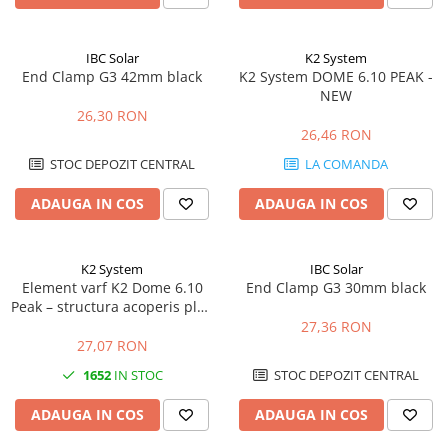
IBC Solar
K2 System
End Clamp G3 42mm black
K2 System DOME 6.10 PEAK -
NEW
26,30 RON
26,46 RON
STOC DEPOZIT CENTRAL
LA COMANDA
ADAUGA IN COS
ADAUGA IN COS
K2 System
IBC Solar
Element varf K2 Dome 6.10
End Clamp G3 30mm black
Peak – structura acoperis plat,
sistem Dome 6, fixare panouri
27,36 RON
27,07 RON
1652
IN STOC
STOC DEPOZIT CENTRAL
ADAUGA IN COS
ADAUGA IN COS