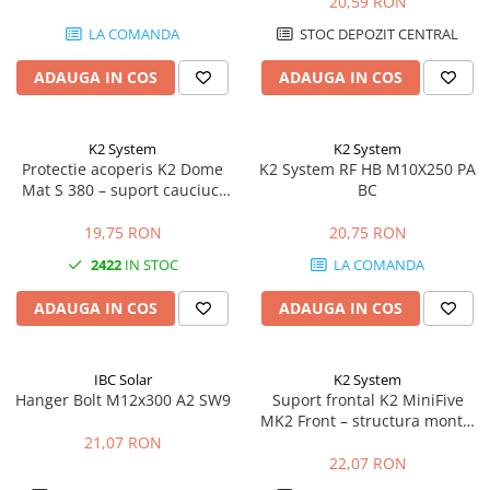
20,59 RON
LA COMANDA
STOC DEPOZIT CENTRAL
ADAUGA IN COS
ADAUGA IN COS
K2 System
K2 System
Protectie acoperis K2 Dome
K2 System RF HB M10X250 PA
Mat S 380 – suport cauciuc,
BC
acoperis plat, sistem Dome
19,75 RON
20,75 RON
2422
IN STOC
LA COMANDA
ADAUGA IN COS
ADAUGA IN COS
IBC Solar
K2 System
Hanger Bolt M12x300 A2 SW9
Suport frontal K2 MiniFive
MK2 Front – structura montaj
acoperis plat, sistem MiniFive
21,07 RON
22,07 RON