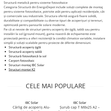
Invertoare Hibrid Sungrow
Structură metalică pentru sisteme fotovoltaice
Aplica LED
Cabluri aluminiu coaxial
Cutie ABS modulara
Intrerupatoare automate
HV
Invertoare on-grid Sungrow
Categoria Structură din EnergoDepot include soluții complete de montaj
bransament
Corpuri solare
Doze
pentru sisteme fotovoltaice, potrivite atât pentru aplicații rezidențiale, cât
US
AFDD
Statii de reincarcare Sungrow
Cabluri aluminiu nearmat
și comerciale sau industriale. Structura oferită asigură fixare solidă,
Corpuri solare decorative
SMA
Doze aparat
Intrerupatoare automate de putere
Victron Energy
durabilitate și compatibilitate cu diverse tipuri de acoperișuri și terenuri,
Cabluri aluminiu tip Enel
Iluminat festiv
Jgheaburi
Intrerupatoare automate
optimizată pentru panourile solare moderne.
Sungrow
MPPT
Cabluri aluminiu torsadat/aerian
Fie că ai nevoie de structuri pentru acoperiș din țiglă, tablă sau pentru
diferentiale
Instalatii sarbatori
Jgheab metalic perforat
Accesorii Victron
SBH
instalări la sol (ground mount), gama noastră de echipamente este
Cabluri energie joasa tensiune -
Intrerupatoare automate modulare
Lanterne
proiectată pentru a oferi rezistență la condiții climatice variabile, instalare
Jgheab tip sarma
cupru
Acumulatori Victron
SBR battery
Separator sarcina
simplă și soluții scalabile pentru proiecte de diferite dimensiuni.
Tablou metalic
Stalpi de iluminat
Invertor Hibrid - Off Grid
SBS
Cabluri cupru armat
Structură acoperiș țiglă
Relee
Structură acoperiș tablă
Statii de reincarcare Victron
Accesorii stocare
Tablou organizare santier echipat
Cabluri cupru coaxial bransament
Structură fotovoltaică la sol
Releu monitorizare tensiune
Cabluri cupru flexibil
Tablou organizare santier necablat
Carport fotovoltaic
Separator fuzibil
Structuri montaj IBC Solar
Cabluri cupru nearmat
Tub flexibil
Structuri montaj
K2
Separator fuzibil aplicatii
Cabluri cupru rezistente la foc
fotovoltaice
Tub flexibil dublu perete (corugata)
Cabluri flexibile
Sigurante fuzibile
Tub flexibil metalic
CELE MAI POPULARE
Cabluri flexibile plate
Cabluri medie tensiune
Cabluri medie tensiune aluminiu
IBC Solar
IBC Solar
Cârlig de acoperiș Alu-
Șurub cap T M8x25 A2 –
Pi
Cabluri optice