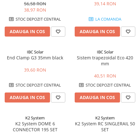
MiniFive
panouri
56,58 RON
39,14 RON
38,97 RON
STOC DEPOZIT CENTRAL
LA COMANDA
ADAUGA IN COS
ADAUGA IN COS
IBC Solar
IBC Solar
End Clamp G3 35mm black
Sistem trapezoidal Eco 420
mm
39,60 RON
40,51 RON
STOC DEPOZIT CENTRAL
STOC DEPOZIT CENTRAL
ADAUGA IN COS
ADAUGA IN COS
K2 System
K2 System
K2 System DOME 6
K2 System RC SINGLERAIL 50
CONNECTOR 195 SET
SET