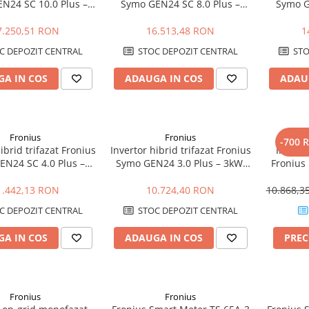
N24 SC 10.0 Plus –
Symo GEN24 SC 8.0 Plus –
Symo G
kup Ready, Eficienta
8kW, Backup Ready, Eficienta
6kW, Bac
98.3%
98.3%
7.250,51 RON
16.513,48 RON
1
C DEPOZIT CENTRAL
STOC DEPOZIT CENTRAL
STO
A IN COS
ADAUGA IN COS
ADAU
Fronius
Fronius
-700 
ibrid trifazat Fronius
Invertor hibrid trifazat Fronius
Invert
EN24 SC 4.0 Plus –
Symo GEN24 3.0 Plus – 3kW,
Fronius
kup Ready, Eficienta
Backup Ready, Eficienta
Plus – 
98.1%
ridicata
E
1.442,13 RON
10.724,40 RON
10.868,
C DEPOZIT CENTRAL
STOC DEPOZIT CENTRAL
A IN COS
ADAUGA IN COS
PRE
Fronius
Fronius