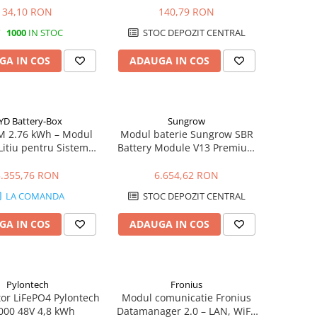
Enphase IQ
34,10 RON
140,79 RON
1000
IN STOC
STOC DEPOZIT CENTRAL
GA IN COS
ADAUGA IN COS
YD Battery-Box
Sungrow
 2.76 kWh – Modul
Modul baterie Sungrow SBR
Litiu pentru Sisteme
Battery Module V13 Premium
Fotovoltaice
3.2kWh HV LFP
5.355,76 RON
6.654,62 RON
LA COMANDA
STOC DEPOZIT CENTRAL
GA IN COS
ADAUGA IN COS
Pylontech
Fronius
or LiFePO4 Pylontech
Modul comunicatie Fronius
000 48V 4,8 kWh
Datamanager 2.0 – LAN, WiFi,