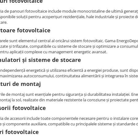
uri fotovoltaice
ia de panouri fotovoltaice include module monocristaline de ultimă generație,
ponibile soluții pentru acoperișuri rezidențiale, hale industriale și proiecte
tare.
toare fotovoltaice
arele sunt elementul central al oricărui sistem fotovoltaic. Gama EnergoDepot
ate și trifazate, compatibile cu sisteme de stocare și optimizare a consumul
pentru aplicații complexe cu management energetic avansat.
ulatori și sisteme de stocare
independență energetică și utilizarea eficientă a energiei produse, sunt disp
maximizarea autoconsumului, continuitatea alimentării și integrarea în sistem
cturi de montaj
ile de montaj sunt esențiale pentru siguranța și durabilitatea instalației. En
montaj la sol, realizate din materiale rezistente la coroziune și proiectate pent
orii fotovoltaice
ia de accesorii include toate componentele necesare pentru o instalare core
e și componente auxiliare, compatibile cu principalele sisteme și standarde
ri fotovoltaice