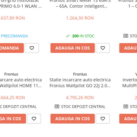
r on-grid monofazat
Fronius Smart Meter TS 65A-3
Fronius 
PRIMO 6.0-1 WLAN –
– 65A, Contor inteligent
1 – 
i integrat, Eficienta
trifazat, masurare
monofa
97.8%
bidirectionala, RS485
bidi
.637,89 RON
1.264,30 RON
PRECOMANDA
200
IN STOC
STO
COMANDA
ADAUGA IN COS
ADAU
Fronius
Fronius
carcare auto electrica
Statie incarcare auto electrica
Inverto
 Wattpilot HOME 11J
Fronius Wattpilot GO 22J 2.0 –
MultiP
11kW, WiFi, control
22kW, mobil, WiFi, control
1200VA,
inteligent
inteligent
.664,25 RON
4.795,26 RON
C DEPOZIT CENTRAL
STOC DEPOZIT CENTRAL
STO
A IN COS
ADAUGA IN COS
ADAU