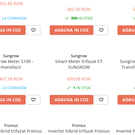
202,80 RON
302,50 RON
LA COMANDA
998
IN STOC
A IN COS
ADAUGA IN COS
ADAU
Sungrow
Sungrow
ow Meter S100 -
Smart Meter trifazat CT
Sungro
monofazic
SUNGROW
Transf
Pr
467,59 RON
609,09 RON
LA COMANDA
1
IN STOC
A IN COS
ADAUGA IN COS
ADAU
Fronius
Fronius
ibrid trifazat Fronius
Invertor hibrid trifazat Fronius
Invertor 