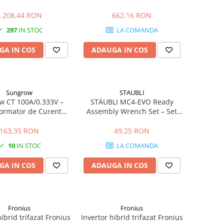
monitorizare Solar.web
5.208,44 RON
662,16 RON
297
IN STOC
LA COMANDA
GA IN COS
ADAUGA IN COS
Sungrow
STAUBLI
w CT 100A/0.333V –
STÄUBLI MC4-EVO Ready
ormator de Curent
Assembly Wrench Set – Set
ecizie Ridicată
Chei Profesionale pentru
Conectori Fotovoltaici MC4 și
163,35 RON
49,25 RON
MC4-Evo 2
10
IN STOC
LA COMANDA
GA IN COS
ADAUGA IN COS
Fronius
Fronius
hibrid trifazat Fronius
Invertor hibrid trifazat Fronius