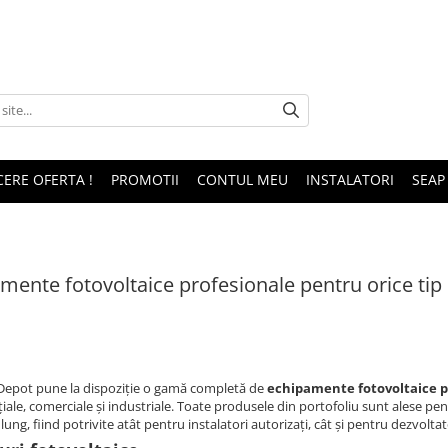
CERE OFERTA !
PROMOTII
CONTUL MEU
INSTALATORI
SEAP
mente fotovoltaice profesionale pentru orice tip
epot pune la dispoziție o gamă completă de
echipamente fotovoltaice p
iale, comerciale și industriale. Toate produsele din portofoliu sunt alese pent
ung, fiind potrivite atât pentru instalatori autorizați, cât și pentru dezvoltato