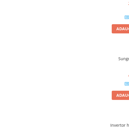
Cabluri aluminiu armat
Cabluri aluminiu coaxial
bransament
ADAUG
Cabluri aluminiu nearmat
Cabluri aluminiu tip Enel
Cabluri aluminiu torsadat/aerian
Cabluri energie joasa tensiune -
cupru
Sungr
Cabluri cupru armat
Cabluri cupru coaxial bransament
Cabluri cupru flexibil
Cabluri cupru nearmat
ADAUG
Cabluri cupru rezistente la foc
Cabluri flexibile
Cabluri flexibile plate
Cabluri medie tensiune
Invertor h