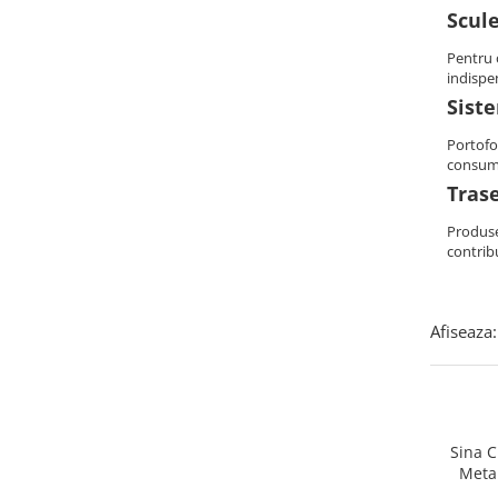
Scul
Structura acoperis plat
IBC
Pentru o
indispen
IBC Top Fix 200
Siste
K2-Systems GmbH
Portofol
Accesorii
consum 
Backup Switch
Trase
Conectica
Produsel
contribu
Adaptoare
Conectica IEC
Convertor DC-DC
Afiseaza:
Dongle
Meteocontrol
Monitorizare
Sina C
MPPT
Metal
Mufe si conectori
Prinde