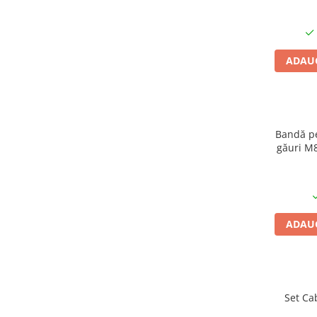
Jgheab
Power analyzer
Smart Meter
Statii de reincarcare
ADAUG
Cabluri
Accesorii cabluri
Alte accesorii
Bandă pe
Folie avertizoare
găuri M8
LEA accesorii
conduct
Papuci si mufe
Cablu solar
Cabluri coaxiale TV
ADAUG
Cabluri curenti slabi
Cabluri date
Cabluri Electrice
Set Ca
Cabluri energie joasa tensiune -
aluminiu