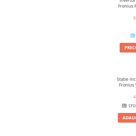
Inverto
Catarame banda inox
Fronius 
6kW, WiF
Banda inox
8
Tablouri electrice
Tablouri plastic
Tablouri sigurante echipat DC/AC
Tuburi si Jgheaburi
PRE
Canal cablu
Canal cablu pardoseala
Canal cablu perforat
Statie in
Cutie ABS
Fronius
Cutie ABS modulara
2.0 – 
4
Doze
STO
Doze aparat
Jgheaburi
ADAUG
Jgheab metalic perforat
Jgheab tip sarma