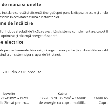
e de mână și unelte
 instalare corectă și eficientă, EnergoDepot pune la dispoziție scule și unelte
sabile în activitatea zilnică a instalatorilor.
me de încălzire
iul include și soluții de încălzire electrică și sisteme complementare, ce pot
optimizat și eficiență energetică sporită.
e electrice
e pentru trasee electrice asigură organizarea, protecția și durabilitatea cablajel
ind la un sistem sigur și ușor de întreținut.
1-
100
din
2316
produse
Novelite
Cabluri
 21x41mm – Profil
CYY-F 3x70+35 mm² – Cabluri
Cablu RV
ic Zincat pentru
de energie cu cupru multifilar
– Cupru
rea si Sustinerea
0.6/1kV