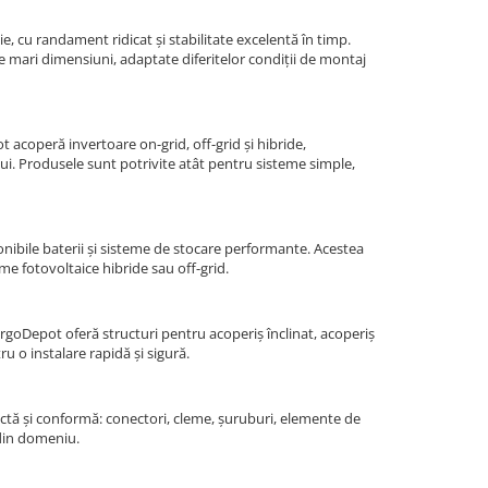
 cu randament ridicat și stabilitate excelentă în timp.
 de mari dimensiuni, adaptate diferitelor condiții de montaj
 acoperă invertoare on-grid, off-grid și hibride,
ui. Produsele sunt potrivite atât pentru sisteme simple,
onibile baterii și sisteme de stocare performante. Acestea
e fotovoltaice hibride sau off-grid.
ergoDepot oferă structuri pentru acoperiș înclinat, acoperiș
ru o instalare rapidă și sigură.
ctă și conformă: conectori, cleme, șuruburi, elemente de
 din domeniu.