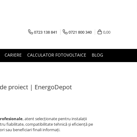
0723 138 841
0721 800 340
0,00
CARIERE
CALCULATOR FOTOVOLTAICE
BLOG
 de proiect | EnergoDepot
rofesionale
, atent selecționate pentru instalații
ru fiabilitate, compatibilitate tehnică și eficiență pe
ri sau beneficiari finali informați.