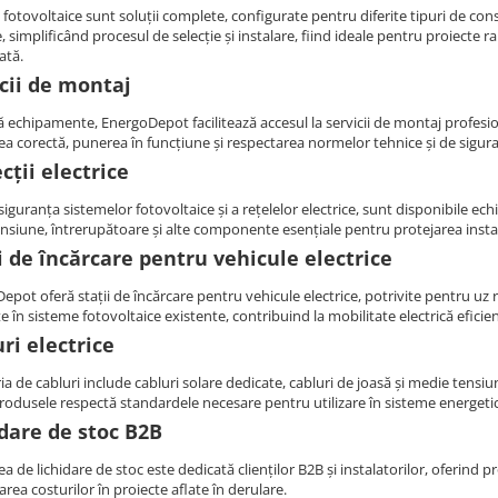
le fotovoltaice sunt soluții complete, configurate pentru diferite tipuri de c
e, simplificând procesul de selecție și instalare, fiind ideale pentru proiecte r
ată.
cii de montaj
 echipamente, EnergoDepot facilitează accesul la servicii de montaj profesioni
rea corectă, punerea în funcțiune și respectarea normelor tehnice și de sigur
cții electrice
siguranța sistemelor fotovoltaice și a rețelelor electrice, sunt disponibile 
nsiune, întrerupătoare și alte componente esențiale pentru protejarea instal
i de încărcare pentru vehicule electrice
pot oferă stații de încărcare pentru vehicule electrice, potrivite pentru uz r
e în sisteme fotovoltaice existente, contribuind la mobilitate electrică eficie
ri electrice
a de cabluri include cabluri solare dedicate, cabluri de joasă și medie tensiu
rodusele respectă standardele necesare pentru utilizare în sisteme energet
dare de stoc B2B
a de lichidare de stoc este dedicată clienților B2B și instalatorilor, oferind 
rea costurilor în proiecte aflate în derulare.