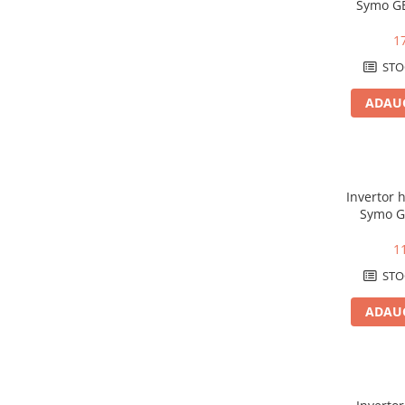
Cabluri medie tensiune aluminiu
Symo GE
10kW, Bac
Cabluri optice
1
Cabluri semnalizare si control
STO
Cabluri speciale
ADAUG
Conductori flexibili cupru
Conductori rigizi
Conductori rigizi cupru
Cabluri alarma
Invertor h
Symo G
Cabluri boxe
4kW, Bac
Cabluri semnalizare incendiu
1
Cabluri semnalizare si control
STO
ecranate
ADAUG
Trasee electrice
Dulapuri metalice
Materiale instalatii si montaj
Banda perforata