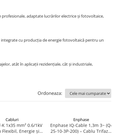
 profesionale, adaptate lucrărilor electrice și fotovoltaice,
 fi integrate cu producția de energie fotovoltaică pentru un
or, atât în aplicații rezidențiale, cât și industriale,
Ordoneaza:
Cabluri
Enphase
-K 1x35 mm² 0.6/1kV
Enphase IQ-Cable 1,3m 3~ (Q-
 Flexibil, Energie și
25-10-3P-200) – Cablu Trifazat
Distribuție
pentru Microinvertoare