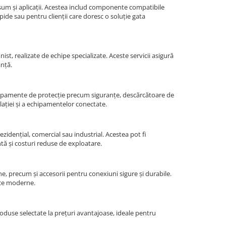
onsum și aplicații. Acestea includ componente compatibile
apide sau pentru clienții care doresc o soluție gata
st, realizate de echipe specializate. Aceste servicii asigură
anță.
echipamente de protecție precum siguranțe, descărcătoare de
ației și a echipamentelor conectate.
ezidențial, comercial sau industrial. Acestea pot fi
ntă și costuri reduse de exploatare.
ne, precum și accesorii pentru conexiuni sigure și durabile.
ice moderne.
produse selectate la prețuri avantajoase, ideale pentru