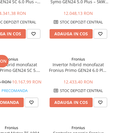
EN24 SC 6.0 Plus –
Symo GEN24 5.0 Plus – 5kW,
kup Ready, Eficienta
Backup Ready, Eficienta 98.2%
98.3%
4.341,38 RON
12.048,13 RON
C DEPOZIT CENTRAL
STOC DEPOZIT CENTRAL
GA IN COS
ADAUGA IN COS
Fronius
Fronius
RON
or hibrid monofazat
Invertor hibrid monofazat
 Primo GEN24 SC 5.0
Fronius Primo GEN24 6.0 Plus
5kW, Backup Ready,
– 6kW, Eficienta 98.2%
ficienta 98.2%
35 RON
10.167,99 RON
12.433,40 RON
PRECOMANDA
STOC DEPOZIT CENTRAL
COMANDA
ADAUGA IN COS
Fronius
Fronius