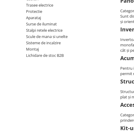
Pano
Trasee electrice
HUAWEI
Categor
Protectie
SMA
Sunt dis
Aparataj
și orien
Surse de iluminat
Solis
Inver
Stalpi retele electrice
Solplanet
Scule de mana si unelte
Inverto
Sisteme de incalzire
Sungrow
monofaz
Montaj
cât și 
Victron Energy
Lichidare de stoc B2B
Acum
Acumulatori
Pentru 
BYD Battery
permit 
HVM
Stru
HVS
Structur
LVS
plat și 
Deye
Acces
Enphase
Categor
prinder
FelicitySolar
Kit-u
Fronius Reserva