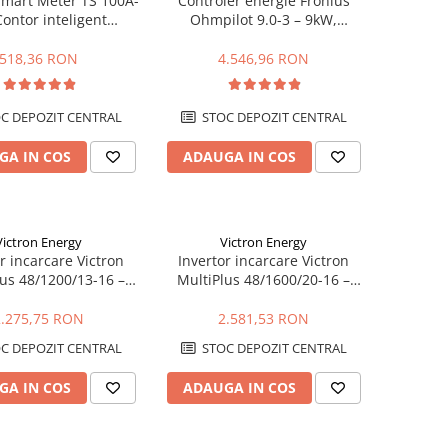
Smart Meter TS 100A-
Controler energie Fronius
Contor inteligent
Ohmpilot 9.0-3 – 9kW,
zat 100A, masurare
optimizare autoconsum,
rectionala, RS485
incalzire apa
518,36 RON
4.546,96 RON
C DEPOZIT CENTRAL
STOC DEPOZIT CENTRAL
GA IN COS
ADAUGA IN COS
Victron Energy
Victron Energy
r incarcare Victron
Invertor incarcare Victron
lus 48/1200/13-16 –
MultiPlus 48/1600/20-16 –
 48V, UPS, incarcare
1600VA, 48V, UPS, incarcare
baterii
baterii
2.275,75 RON
2.581,53 RON
C DEPOZIT CENTRAL
STOC DEPOZIT CENTRAL
GA IN COS
ADAUGA IN COS