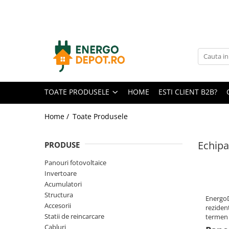
Toate Produsele
Panouri fotovoltaice
AIKO
Canadian Solar
TOATE PRODUSELE
HOME
ESTI CLIENT B2B?
Longi Solar
Optimizatoare panouri
Home /
Toate Produsele
Invertoare
Echipa
PRODUSE
Hibrid
On-grid
Panouri fotovoltaice
Invertoare
Off-grid
Acumulatori
Microinvertoare
Structura
EnergoD
Accesorii
rezidenț
Fronius
Statii de reincarcare
termen l
Goodwe
Cabluri