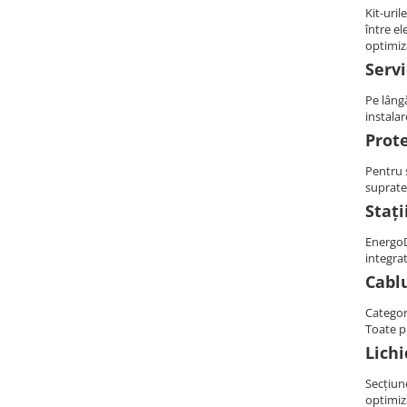
Kit-uri
Fronius Reserva Pro
între el
Huawei
optimiz
Servi
Pylontech
H1
Pe lângă
instala
H2
Prote
HV
US
Pentru 
suprate
SMA
Stați
Sungrow
EnergoDe
SBH
integrat
SBR battery
Cablu
SBS
Categori
Accesorii stocare
Toate p
Structura
Lichi
Structura acoperis tigla
Secțiune
Structura acoperis tabla
optimiza