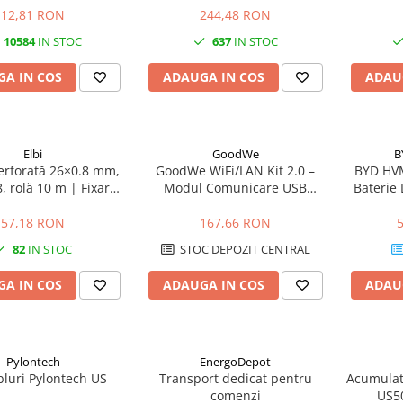
urilor Port-Cablu
12,81 RON
244,48 RON
10584
IN STOC
637
IN STOC
A IN COS
ADAUGA IN COS
ADAU
Elbi
GoodWe
B
rforată 26×0.8 mm,
GoodWe WiFi/LAN Kit 2.0 –
BYD HVM
, rolă 10 m | Fixare
Modul Comunicare USB
Baterie 
e și elemente grele
pentru Invertoare GoodWe
(LAN, WLAN, Bluetooth, IP65)
57,18 RON
167,66 RON
82
IN STOC
STOC DEPOZIT CENTRAL
A IN COS
ADAUGA IN COS
ADAU
Pylontech
EnergoDepot
bluri Pylontech US
Transport dedicat pentru
Acumulat
comenzi
US5