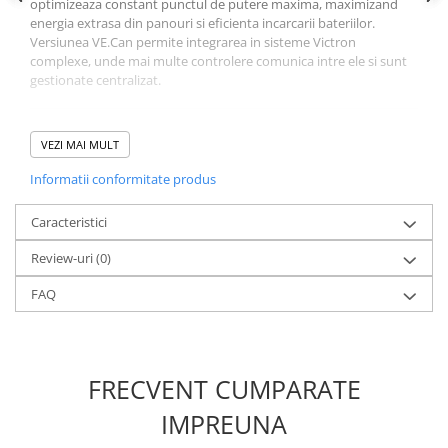
optimizeaza constant punctul de putere maxima, maximizand
energia extrasa din panouri si eficienta incarcarii bateriilor.
Versiunea VE.Can permite integrarea in sisteme Victron
complexe, unde mai multe controlere comunica intre ele si sunt
gestionate centralizat.
Specificatii tehnice principale
VEZI MAI MULT
Tip:
controler incarcare MPPT
Informatii conformitate produs
Curent incarcare maxim:
85 A
Tensiune maxima PV:
250 V
Caracteristici
Tensiune baterie:
12 / 24 / 36 / 48 V (auto detect)
Tehnologie:
MPPT ultra rapid
Review-uri
(0)
Eficienta:
pana la 98%
Comunicatie:
FAQ
VE.Can
Bluetooth (integrat)
Monitorizare:
VictronConnect / VRM
Protectii:
supratensiune
FRECVENT CUMPARATE
supracurent
temperatura
IMPREUNA