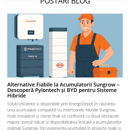
POSTARI BLOG
Alternative Fiabile la Acumulatorii Sungrow –
Descoperă Pylontech și BYD pentru Sisteme
Hibride
Soluții eficiente și disponibile prin EnergoDepot În căutarea
unui acumulator compatibil cu invertoarele hibride Sungrow,
mulți instalatori și clienți finali se confruntă cu două obstacole
majore: prețul ridicat și disponibilitatea limitată a acumulatorilor
originali Sungrow. Din experiența acumulată în proiecte reale și