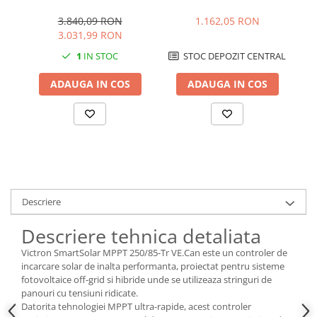
Tr VE.Can | 12V-24V-48V |
SmartSolar MPPT 100/50
Sm
100A
3.840,09 RON
1.162,05 RON
3.031,99 RON
1
IN STOC
STOC DEPOZIT CENTRAL
ADAUGA IN COS
ADAUGA IN COS
Descriere
Descriere tehnica detaliata
Victron SmartSolar MPPT 250/85-Tr VE.Can este un controler de
incarcare solar de inalta performanta, proiectat pentru sisteme
fotovoltaice off-grid si hibride unde se utilizeaza stringuri de
panouri cu tensiuni ridicate.
Datorita tehnologiei MPPT ultra-rapide, acest controler