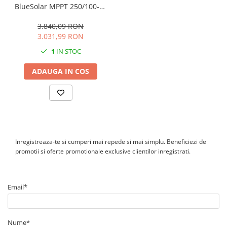
BlueSolar MPPT 250/100-Tr
VE.Can | 12V-24V-48V |
100A
3.840,09 RON
3.031,99 RON
1
IN STOC
ADAUGA IN COS
Inregistreaza-te si cumperi mai repede si mai simplu. Beneficiezi de
promotii si oferte promotionale exclusive clientilor inregistrati.
Email*
Nume*