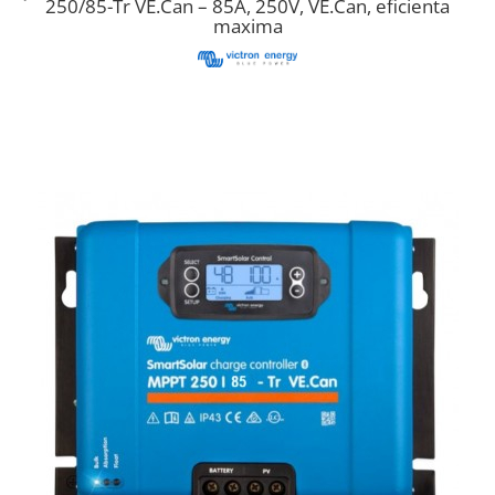
250/85-Tr VE.Can – 85A, 250V, VE.Can, eficienta
Cabluri semnalizare si control
maxima
Cabluri speciale
Conductori flexibili cupru
Conductori rigizi
Conductori rigizi cupru
Cabluri alarma
Cabluri boxe
Cabluri semnalizare incendiu
Cabluri semnalizare si control
ecranate