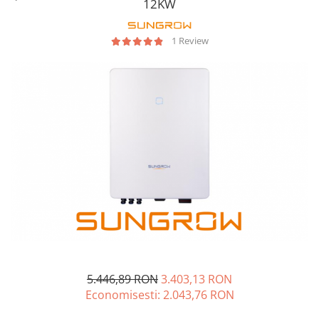
12KW
BYD Battery
HVM
1 Review
HVS
LVS
Deye
Enphase
FelicitySolar
Fronius Reserva
Fronius Reserva Pro
Huawei
Pylontech
H1
H2
HV
5.446,89 RON
3.403,13 RON
US
Economisesti:
2.043,76
RON
SMA