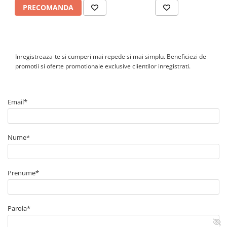
Cutie ABS
PRECOMANDA
Cutie ABS modulara
Doze
Doze aparat
Inregistreaza-te si cumperi mai repede si mai simplu. Beneficiezi de
Jgheaburi
promotii si oferte promotionale exclusive clientilor inregistrati.
Jgheab metalic perforat
Jgheab tip sarma
Email*
Tablou metalic
Tablou organizare santier echipat
Nume*
Tablou organizare santier necablat
Tub flexibil
Tub flexibil dublu perete (corugata)
Prenume*
Tub flexibil metalic
Protectie
Parola*
Aparate de masura si comanda
Contor digital