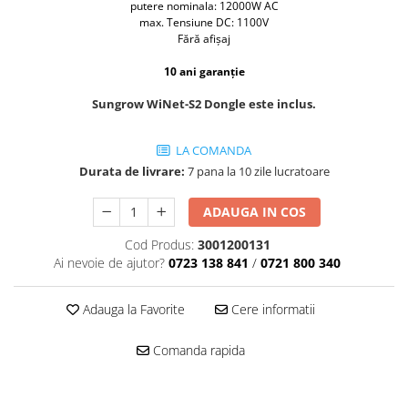
putere nominala: 12000W AC
Sungrow
max.
Tensiune DC: 1100V
Fără afișaj
SBH
SBR battery
10 ani garanție
SBS
Sungrow WiNet-S2 Dongle este inclus.
Accesorii stocare
Structura
LA COMANDA
Structura acoperis tigla
Durata de livrare:
7 pana la 10 zile lucratoare
Structura acoperis tabla
ADAUGA IN COS
Structura acoperis plat
Cod Produs:
3001200131
IBC
Ai nevoie de ajutor?
0723 138 841
/
0721 800 340
IBC Top Fix 200
K2-Systems GmbH
Adauga la Favorite
Cere informatii
Accesorii
Comanda rapida
Backup Switch
Conectica