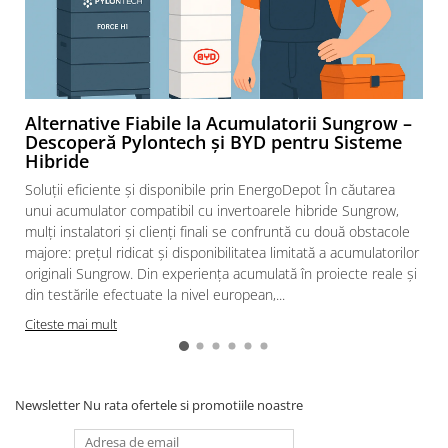
Intrerupatoare automate modulare
Separator sarcina
Relee
Releu monitorizare tensiune
Alternative Fiabile la Acumulatorii Sungrow –
Separator fuzibil
Descoperă Pylontech și BYD pentru Sisteme
Separator fuzibil aplicatii
Hibride
fotovoltaice
Soluții eficiente și disponibile prin EnergoDepot În căutarea
Sigurante fuzibile
unui acumulator compatibil cu invertoarele hibride Sungrow,
Aparataj
mulți instalatori și clienți finali se confruntă cu două obstacole
majore: prețul ridicat și disponibilitatea limitată a acumulatorilor
Aparataj modular
originali Sungrow. Din experiența acumulată în proiecte reale și
Standard German
din testările efectuate la nivel european,...
Intrerupator
Citeste mai mult
Priza
Functii speciale
Rama ornament
Newsletter
Nu rata ofertele si promotiile noastre
Aplicat (PT)