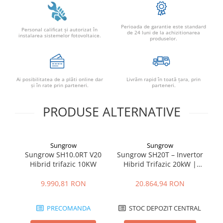
Adaptoare
Conectica IEC
Perioada de garantie este standard
Personal calificat şi autorizat în
Convertor DC-DC
de 24 luni de la achizitionarea
instalarea sistemelor fotovoltaice.
produselor.
Dongle
Meteocontrol
Monitorizare
Ai posibilitatea de a plăti online dar
Livrăm rapid în toată țara, prin
şi în rate prin parteneri.
parteneri.
Mufe si conectori
PRODUSE ALTERNATIVE
Power analyzer
Smart Meter
Statii de reincarcare
Sungrow
Sungrow
Cabluri
Sungrow SH10.0RT V20
Sungrow SH20T – Invertor
Su
Hibrid trifazic 10KW
Hibrid Trifazic 20kW |
Accesorii cabluri
Depozitul de Fotovoltaice
Alte accesorii
9.990,81 RON
20.864,94 RON
Folie avertizoare
LEA accesorii
PRECOMANDA
STOC DEPOZIT CENTRAL
Papuci si mufe