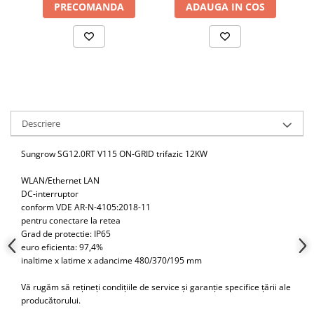
PRECOMANDA
ADAUGA IN COS
Cablu solar
Cabluri coaxiale TV
Cabluri curenti slabi
Cabluri date
Cabluri Electrice
Cabluri energie joasa tensiune -
Descriere
aluminiu
Sungrow SG12.0RT V115 ON-GRID trifazic 12KW
Cabluri aluminiu armat
Cabluri aluminiu coaxial
WLAN/Ethernet LAN
bransament
DC-interruptor
Cabluri aluminiu nearmat
conform VDE AR-N-4105:2018-11
pentru conectare la retea
Cabluri aluminiu tip Enel
Grad de protectie: IP65
Cabluri aluminiu torsadat/aerian
euro eficienta: 97,4%
inaltime x latime x adancime 480/370/195 mm
Cabluri energie joasa tensiune -
cupru
Vă rugăm să rețineți condițiile de service și garanție specifice țării ale
Cabluri cupru armat
producătorului.