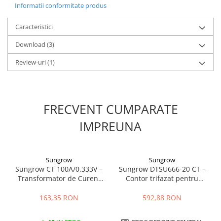
Cabluri cupru coaxial bransament
Informatii conformitate produs
Cabluri cupru flexibil
Caracteristici
Cabluri cupru nearmat
Cabluri cupru rezistente la foc
Download (3)
Cabluri flexibile
Review-uri
(1)
Cabluri flexibile plate
Cabluri medie tensiune
Cabluri medie tensiune aluminiu
FRECVENT CUMPARATE
Cabluri optice
IMPREUNA
Cabluri semnalizare si control
Cabluri speciale
Conductori flexibili cupru
Sungrow
Sungrow
Sungrow CT 100A/0.333V –
Sungrow DTSU666-20 CT –
Conductori rigizi
Transformator de Curent
Contor trifazat pentru
Conductori rigizi cupru
Precizie Ridicată
transformatoare de curent
pentru invertoare Sungrow
163,35 RON
592,88 RON
Cabluri alarma
Cabluri boxe