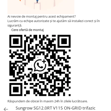
Statii de reincarcare Fronius
Goodwe
HUAWEI
Ai nevoie de montaj pentru acest echipament?
Lucrăm cu echipe autorizate și te ajutăm să instalezi corect și în
SMA
siguranță.
Cere ofertă de montaj
Solis
Solplanet
Sungrow
Invertoare Hibrid Sungrow
Invertoare on-grid Sungrow
Statii de reincarcare Sungrow
Victron Energy
MPPT
Accesorii Victron
Invertor Hibrid - Off Grid
Statii de reincarcare Victron
Răspundem de obicei în maxim 24h în zilele lucrătoare.
Acumulatori
Sungrow SG12.0RT V115 ON-GRID trifazic