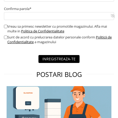
Blocuri de masura si protectie
Confirma parola*
Butoane
Buton ciuperca
Vreau sa primesc newsletter cu promotiile magazinului. Afla mai
Contactoare
multe in
Politica de Confidentialitate
Contactor industrial
Sunt de acord cu prelucrarea datelor personale conform
Politicii de
Confidentialitate
a magazinului
Contactor modular
Descarcatoare
Echipamente de impamantare
INREGISTREAZA-TE
Electrozi impamantare
POSTARI BLOG
Piesa separatie
Platbanda
Intrerupatoare automate
AFDD
Intrerupatoare automate de putere
Intrerupatoare automate
diferentiale