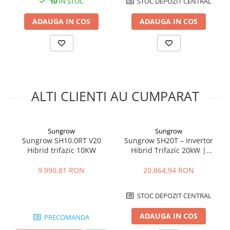
10
IN STOC
STOC DEPOZIT CENTRAL
Cabluri semnalizare incendiu
ADAUGA IN COS
ADAUGA IN COS
Cabluri semnalizare si control
ecranate
Trasee electrice
Dulapuri metalice
Materiale instalatii si montaj
ALTI CLIENTI AU CUMPARAT
Banda perforata
Catarame banda inox
Banda inox
Sungrow
Sungrow
Tablouri electrice
Sungrow SH10.0RT V20
Sungrow SH20T – Invertor
Hibrid trifazic 10KW
Hibrid Trifazic 20kW |
Tablouri plastic
Depozitul de Fotovoltaice
Tablouri sigurante echipat DC/AC
9.990,81 RON
20.864,94 RON
Tuburi si Jgheaburi
Canal cablu
STOC DEPOZIT CENTRAL
Canal cablu pardoseala
ADAUGA IN COS
PRECOMANDA
Canal cablu perforat