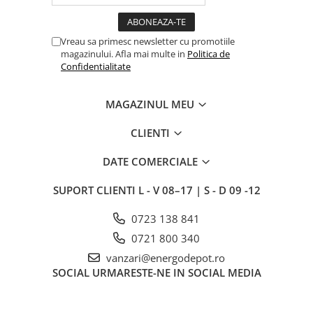
Intrerupator
Modular
Priza+Intrerupator
Vreau sa primesc newsletter cu promotiile
magazinului. Afla mai multe in
Politica de
Pulsar Touch
Confidentialitate
Surse de iluminat
LED
MAGAZINUL MEU
Bec LED
CLIENTI
Conventionale
Halogen
DATE COMERCIALE
Corpuri de iluminat decorative
SUPORT CLIENTI
L - V 08–17 | S - D 09 -12
Corpuri iluminat exterior
0723 138 841
Corpuri iluminat interior
0721 800 340
Lampa de birou/veioza
vanzari@energodepot.ro
Lampa de veghe
SOCIAL
URMARESTE-NE IN SOCIAL MEDIA
Lustra/pendul dulie
Lustra/pendul LED