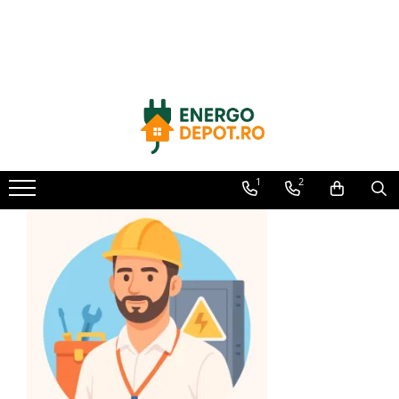
Toate Produsele
Panouri fotovoltaice
AIKO
Canadian Solar
Longi Solar
1
2
Optimizatoare panouri
Victron Energy
Invertoare
Microinvertoare
Fronius
Accesorii Fronius
Invertoare Hibride Fronius
Invertoare On-Grid Fronius