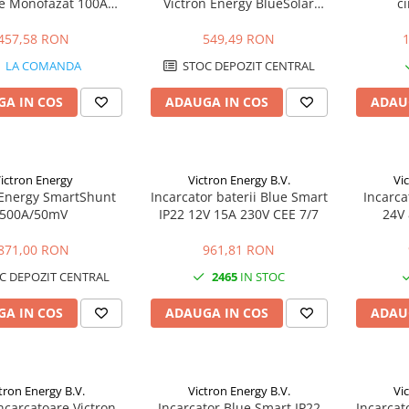
e Monofazat 100A
Victron Energy BlueSolar
ci
steme Fotovoltaice și
MPPT 75/15 (12/24V-15A)
ESS
457,58 RON
549,49 RON
LA COMANDA
STOC DEPOZIT CENTRAL
A IN COS
ADAUGA IN COS
ADAU
ictron Energy
Victron Energy B.V.
Vi
 Energy SmartShunt
Incarcator baterii Blue Smart
Incarca
500A/50mV
IP22 12V 15A 230V CEE 7/7
24V 
871,00 RON
961,81 RON
C DEPOZIT CENTRAL
2465
IN STOC
A IN COS
ADAUGA IN COS
ADAU
tron Energy B.V.
Victron Energy B.V.
Vi
ncarcatoare Victron
Incarcator Blue Smart IP22
Incarcat