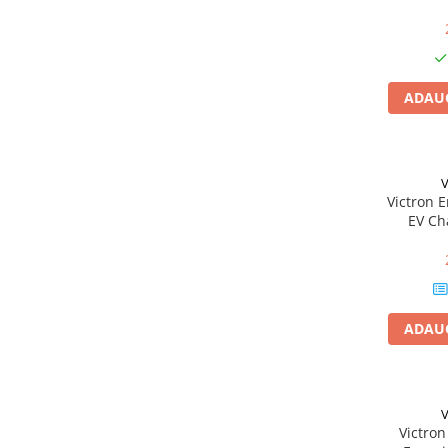
Conectica
Adaptoare
Conectica IEC
Convertor DC-DC
ADAUG
Dongle
Meteocontrol
Monitorizare
V
Victron E
Mufe si conectori
EV Ch
Power analyzer
Smart Meter
Statii de reincarcare
ADAUG
Cabluri
Accesorii cabluri
Alte accesorii
Folie avertizoare
V
Victron
LEA accesorii