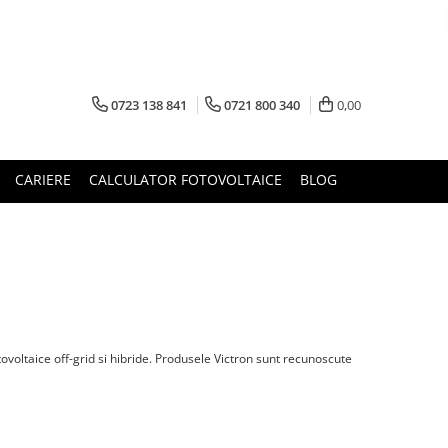
0723 138 841
0721 800 340
0,00
CARIERE
CALCULATOR FOTOVOLTAICE
BLOG
tovoltaice off-grid si hibride. Produsele Victron sunt recunoscute