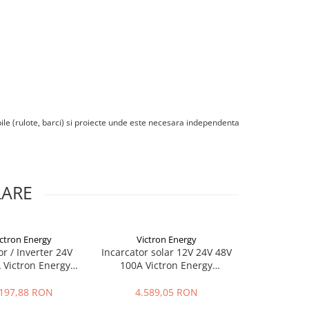
obile (rulote, barci) si proiecte unde este necesara independenta
LARE
ctron Energy
Victron Energy
Victro
or / Inverter 24V
Incarcator solar 12V 24V 48V
Victron M
 Victron Energy
100A Victron Energy
48/10000
 24/800 VE.Direct
SmartSolar MPPT 250/100-
Invertor/Inca
Schuko
MC4 VE.Can
Sistem E
.197,88 RON
4.589,05 RON
13.157