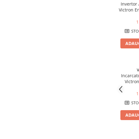
Cabluri boxe
Invertor
Victron E
Cabluri semnalizare incendiu
VE.Dir
1
Cabluri semnalizare si control
ecranate
STO
Trasee electrice
ADAUG
Dulapuri metalice
Materiale instalatii si montaj
Banda perforata
V
Catarame banda inox
Incarcat
Victro
Banda inox
Tablouri electrice
1
Tablouri plastic
STO
Tablouri sigurante echipat DC/AC
ADAUG
Tuburi si Jgheaburi
Canal cablu
Canal cablu pardoseala