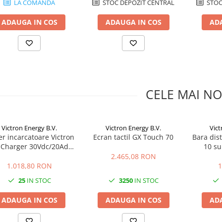
LA COMANDA
STOC DEPOZIT CENTRAL
STOC
ADAUGA IN COS
ADAUGA IN COS
AD
CELE MAI NO
Victron Energy B.V.
Victron Energy B.V.
Vict
er incarcatoare Victron
Ecran tactil GX Touch 70
Bara dis
 Charger 30Vdc/20Adc
10 su
Max
2.465,08 RON
1.018,80 RON
1
25
IN STOC
3250
IN STOC
ADAUGA IN COS
ADAUGA IN COS
AD