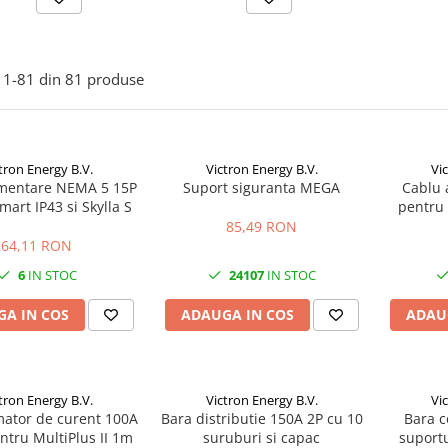
1-
81
din
81
produse
tron Energy B.V.
Victron Energy B.V.
Vi
imentare NEMA 5 15P
Suport siguranta MEGA
Cablu 
mart IP43 si Skylla S
pentru 
85,49 RON
64,11 RON
6
IN STOC
24107
IN STOC
A IN COS
ADAUGA IN COS
ADAU
tron Energy B.V.
Victron Energy B.V.
Vi
mator de curent 100A
Bara distributie 150A 2P cu 10
Bara c
tru MultiPlus II 1m
suruburi si capac
suport