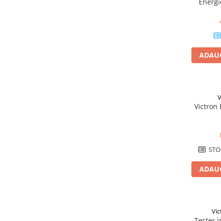
Energi
Papuci si mufe
pentru Si
Cablu solar
Cabluri coaxiale TV
Cabluri curenti slabi
ADAUG
Cabluri date
Cabluri Electrice
V
Cabluri energie joasa tensiune -
Victron
aluminiu
Cabluri aluminiu armat
Cabluri aluminiu coaxial
bransament
STO
Cabluri aluminiu nearmat
ADAUG
Cabluri aluminiu tip Enel
Cabluri aluminiu torsadat/aerian
Cabluri energie joasa tensiune -
cupru
Vic
Tester i