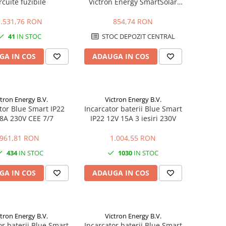
rcuite fuzibile
Victron Energy SmartSolar
MPPT 100/15
1.531,76 RON
854,74 RON
41
IN STOC
STOC DEPOZIT CENTRAL
GA IN COS
ADAUGA IN COS
ctron Energy B.V.
Victron Energy B.V.
tor Blue Smart IP22
Incarcator baterii Blue Smart
8A 230V CEE 7/7
IP22 12V 15A 3 iesiri 230V
961,81 RON
1.004,55 RON
434
IN STOC
1030
IN STOC
GA IN COS
ADAUGA IN COS
ctron Energy B.V.
Victron Energy B.V.
or baterii Blue Smart
Incarcator baterii Blue Smart