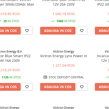
ger 30Vdc/20Adc Max
12V 20A 230V
IP22 24
.018,80 RON
1.040,18 RON
25
IN STOC
1560
IN STOC
A IN COS
ADAUGA IN COS
ADAU
tron Energy B.V.
Victron Energy
Vi
tor Blue Smart IP22
Victron Energy Lynx Power In
Incarca
4V 16A 230V
12V 
1.221,04 RON
.218,29 RON
1126
IN STOC
STOC DEPOZIT CENTRAL
A IN COS
ADAUGA IN COS
ADAU
ictron Energy
Victron Energy
Vi