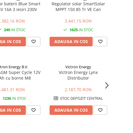
or baterii Blue Smart
Regulator solar SmartSolar
V 16A 3 iesiri 230V
MPPT 150 85 Tr VE Can
1.382,16 RON
3.441,15 RON
240
IN STOC
1625
IN STOC
GA IN COS
ADAUGA IN COS
ctron Energy B.V.
Victron Energy
AGM Super Cycle 12V
Victron Energy Lynx
Ah cu borne M8
Distributor
4.481,31 RON
2.187,70 RON
1236
IN STOC
STOC DEPOZIT CENTRAL
GA IN COS
ADAUGA IN COS