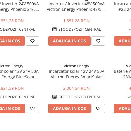
 / Inverter 24V 500VA
Invertor / Inverter 48V 500VA
Incarcat
nergy Phoenix 24/500
Victron Energy Phoenix 48/500
IP22 24
ect Schuko Victron
VE.Direct Schuko
Energy
.351,28 RON
1.351,28 RON
C DEPOZIT CENTRAL
STOC DEPOZIT CENTRAL
A IN COS
ADAUGA IN COS
ADAU
ictron Energy
Victron Energy
Vi
or solar 12V 24V 50A
Incarcator solar 12V 24V 50A
Baterie 
n Energy BlueSolar
Victron Energy SmartSolar
230
MPPT 100/50
MPPT 100/50
.821,39 RON
2.004,54 RON
C DEPOZIT CENTRAL
STOC DEPOZIT CENTRAL
A IN COS
ADAUGA IN COS
ADAU