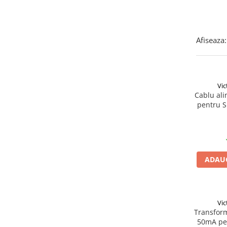
SMA
Sungrow
SBH
Afiseaza:
SBR battery
SBS
Accesorii stocare
Vic
Structura
Cablu al
pentru S
Structura acoperis tigla
Structura acoperis tabla
Structura acoperis plat
IBC
ADAUG
IBC Top Fix 200
K2-Systems GmbH
Accesorii
Vic
Transfor
Backup Switch
50mA pen