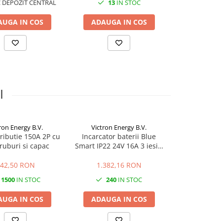
 DEPOZIT CENTRAL
13
IN STOC
6
I
AUGA IN COS
ADAUGA IN COS
ADAUGA
I
ron Energy B.V.
Victron Energy B.V.
Victron 
tributie 150A 2P cu
Incarcator baterii Blue
Incarcator B
ruburi si capac
Smart IP22 24V 16A 3 iesiri
24V 1
230V
42,50 RON
1.382,16 RON
1.218
1500
IN STOC
240
IN STOC
112
AUGA IN COS
ADAUGA IN COS
ADAUGA