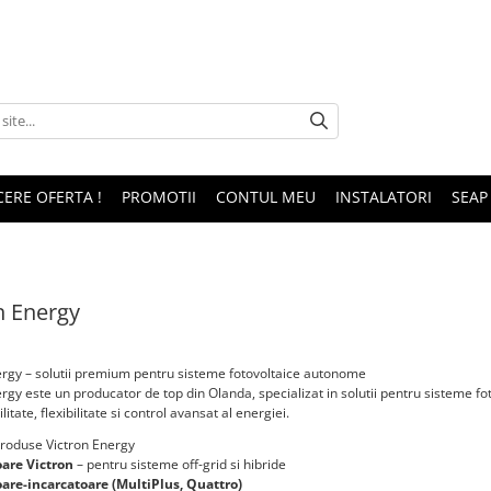
CERE OFERTA !
PROMOTII
CONTUL MEU
INSTALATORI
SEAP
n Energy
ergy – solutii premium pentru sisteme fotovoltaice autonome
rgy este un producator de top din Olanda, specializat in solutii pentru sisteme fo
litate, flexibilitate si control avansat al energiei.
roduse Victron Energy
oare Victron
– pentru sisteme off-grid si hibride
oare-incarcatoare (MultiPlus, Quattro)