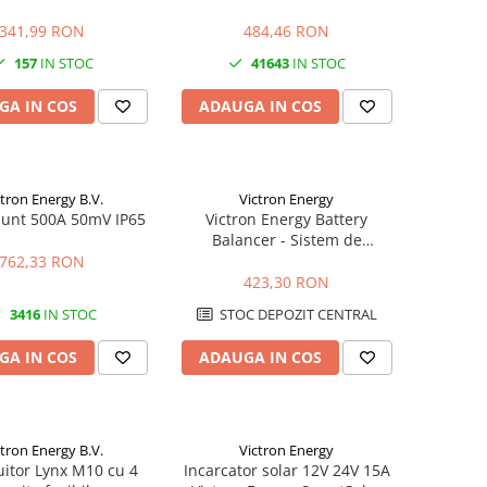
1500A
341,99 RON
484,46 RON
157
IN STOC
41643
IN STOC
GA IN COS
ADAUGA IN COS
ctron Energy B.V.
Victron Energy
unt 500A 50mV IP65
Victron Energy Battery
Balancer - Sistem de
echilibrare baterii
762,33 RON
423,30 RON
3416
IN STOC
STOC DEPOZIT CENTRAL
GA IN COS
ADAUGA IN COS
ctron Energy B.V.
Victron Energy
uitor Lynx M10 cu 4
Incarcator solar 12V 24V 15A