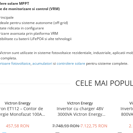
lere solare MPPT
e de monitorizare si control (VRM)
rincipale
 ideale pentru sisteme autonome (off-grid)
itate ridicata in configurare
rizare avansata prin platforma VRM
bilitate cu baterii LiFePO4 si alte tehnologii
ictron sunt utilizate in sisteme fotovoltaice rezidentiale, industriale, aplicatii m
 completa.
rtoare fotovoltaice
,
acumulatori
si
controlere solare
pentru sisteme complete.
CELE MAI POPU
Victron Energy
Victron Energy
Vi
tron ET112 – Contor de
Invertor cu charger 48V
Invert
rgie Monofazat 100A
3000VA Victron Energy
800VA
ru Sisteme Fotovoltaice
MultiPlus 48/3000/35-16
Phoenix
și ESS
457,58 RON
7.748,93 RON
7.122,75 RON
2