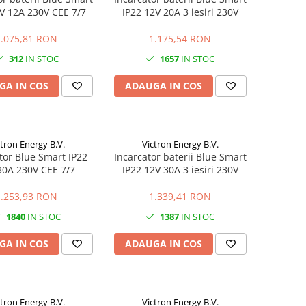
V 12A 230V CEE 7/7
IP22 12V 20A 3 iesiri 230V
1.075,81 RON
1.175,54 RON
312
IN STOC
1657
IN STOC
GA IN COS
ADAUGA IN COS
ctron Energy B.V.
Victron Energy B.V.
tor Blue Smart IP22
Incarcator baterii Blue Smart
30A 230V CEE 7/7
IP22 12V 30A 3 iesiri 230V
1.253,93 RON
1.339,41 RON
1840
IN STOC
1387
IN STOC
GA IN COS
ADAUGA IN COS
ctron Energy B.V.
Victron Energy B.V.