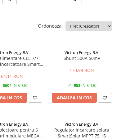
Ordoneaza:
ctron Energy B.V.
Victron Energy B.V.
alimentare CEE 7/7
Shunt 500A 50mV
incarcatoare Smart
IP43
170,99 RON
64,11 RON
3604
IN STOC
953
IN STOC
GA IN COS
ADAUGA IN COS
ctron Energy B.V.
Victron Energy B.V.
olectoare pentru 6
Regulator incarcare solara
uri modulare MEGA
SmartSolar MPPT 75 15