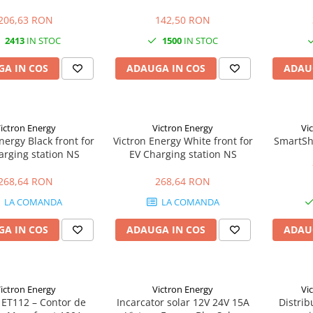
206,63 RON
142,50 RON
2413
IN STOC
1500
IN STOC
A IN COS
ADAUGA IN COS
ADAU
ictron Energy
Victron Energy
Vi
nergy Black front for
Victron Energy White front for
SmartSh
arging station NS
EV Charging station NS
268,64 RON
268,64 RON
LA COMANDA
LA COMANDA
A IN COS
ADAUGA IN COS
ADAU
ictron Energy
Victron Energy
Vi
 ET112 – Contor de
Incarcator solar 12V 24V 15A
Distrib