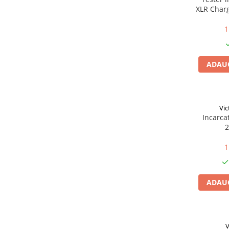
Cabluri cupru armat
XLR Char
Cabluri cupru coaxial bransament
Cabluri cupru flexibil
1
Cabluri cupru nearmat
Cabluri cupru rezistente la foc
ADAUG
Cabluri flexibile
Cabluri flexibile plate
Cabluri medie tensiune
Vic
Cabluri medie tensiune aluminiu
Incarca
Cabluri optice
2
Cabluri semnalizare si control
1
Cabluri speciale
Conductori flexibili cupru
ADAUG
Conductori rigizi
Conductori rigizi cupru
Cabluri alarma
V