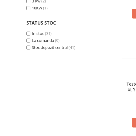
3 Kw
(2)
Acumulatori
10KW
(1)
BYD Battery
HVM
STATUS STOC
HVS
In stoc
(31)
LVS
La comanda
(9)
Deye
Stoc depozit central
(41)
Enphase
FelicitySolar
Fronius Reserva
Fronius Reserva Pro
Test
Huawei
XLR
Pylontech
H1
H2
HV
US