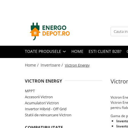
Toate Produsele
Panouri fotovoltaice
AIKO
Canadian Solar
TOATE PRODUSELE
HOME
ESTI CLIENT B2B?
Longi Solar
Optimizatoare panouri
Home /
Invertoare /
Victron Energy
Victron Energy
Victro
VICTRON ENERGY
Invertoare
Microinvertoare
MPPT
Accesorii Victron
Victron En
Fronius
Victron Ene
Acumulatori Victron
Accesorii Fronius
pentru fiabi
Invertor Hibrid - Off Grid
Invertoare Hibride Fronius
Statii de reincarcare Victron
Gama de p
Invert
Invertoare On-Grid Fronius
Invert
COMPATIBILITATE