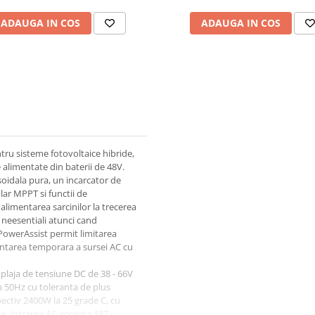
ADAUGA IN COS
ADAUGA IN COS
tru sisteme fotovoltaice hibride,
e alimentate din baterii de 48V.
soidala pura, un incarcator de
lar MPPT si functii de
 alimentarea sarcinilor la trecerea
 neesentiali atunci cand
PowerAssist permit limitarea
entarea temporara a sursei AC cu
 plaja de tensiune DC de 38 - 66V
a 50Hz cu toleranta de plus
ectiv 2400W la 25 grade C, cu
. Intrarea AC accepta 187 -