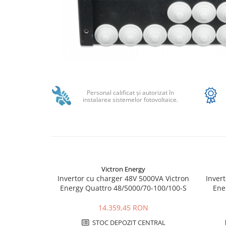
Sungrow
SBH
SBR battery
SBS
Accesorii stocare
Distribuie
Structura
pe
Facebook
Structura acoperis tigla
Personal calificat şi autorizat în
instalarea sistemelor fotovoltaice.
Structura acoperis tabla
Structura acoperis plat
IBC
IBC Top Fix 200
Victron Energy
K2-Systems GmbH
Invertor cu charger 48V 5000VA Victron
Invert
Accesorii
Energy Quattro 48/5000/70-100/100-S
Ene
Backup Switch
14.359,45 RON
Conectica
STOC DEPOZIT CENTRAL