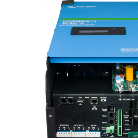
BYD Battery
HVM
HVS
LVS
Deye
Enphase
FelicitySolar
Fronius Reserva
Fronius Reserva Pro
Huawei
Pylontech
H1
H2
HV
US
SMA