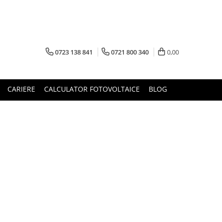
0723 138 841
0721 800 340
0,00
CARIERE
CALCULATOR FOTOVOLTAICE
BLOG