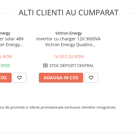
carcare trebuie configurati in
ei. Pentru baterii cu litiu este
ALTI CLIENTI AU CUMPARAT
nt al bateriei.
ade C. Pentru pornirea
poate furniza pana la 5500W
Energy
Victron Energy
er solar 48V
Invertor cu charger 12V 3000VA
ron Energy
Victron Energy Quattro
u putere maxima de 4000W,
8/5000/70-50
12/3000/120-50/50
re de 70A. Configurarea seriilor
/100 GX
66 RON
16.557,33 RON
rectata pentru temperaturi
 STOC
STOC DEPOZIT CENTRAL
i?
COS
ADAUGA IN COS
baterie atunci cand alimentarea
inilor care trebuie sa functioneze
at?
ntarii, protectiilor si
i de promotii si oferte promotionale exclusive clientilor inregistrati.
ficat. Bateria si panourile pot
este oprit.