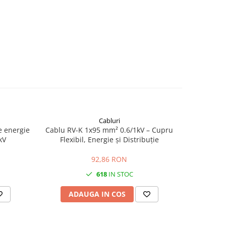
Cabluri
e energie
Cablu RV-K 1x95 mm² 0.6/1kV – Cupru
Cablu de 
kV
Flexibil, Energie și Distribuție
mm² – Cup
92,86 RON
618
IN STOC
ADAUGA IN COS
AD