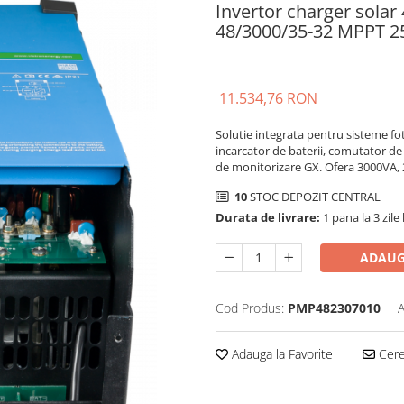
Invertor charger solar
48/3000/35-32 MPPT 2
11.534,76 RON
Solutie integrata pentru sisteme fo
incarcator de baterii, comutator de
de monitorizare GX. Ofera 3000VA, 
10
STOC DEPOZIT CENTRAL
Durata de livrare:
1 pana la 3 zile
ADAUG
Cod Produs:
PMP482307010
A
Adauga la Favorite
Cere 