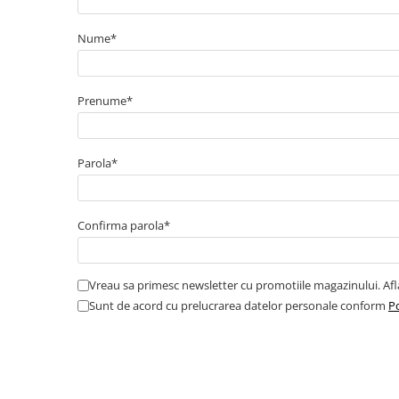
Cabluri semnalizare incendiu
Nume*
Cabluri semnalizare si control
ecranate
Trasee electrice
Prenume*
Dulapuri metalice
Materiale instalatii si montaj
Parola*
Banda perforata
Catarame banda inox
Banda inox
Confirma parola*
Tablouri electrice
Tablouri plastic
Tablouri sigurante echipat DC/AC
Vreau sa primesc newsletter cu promotiile magazinului. Af
Sunt de acord cu prelucrarea datelor personale conform
Po
Tuburi si Jgheaburi
Canal cablu
Canal cablu pardoseala
Canal cablu perforat