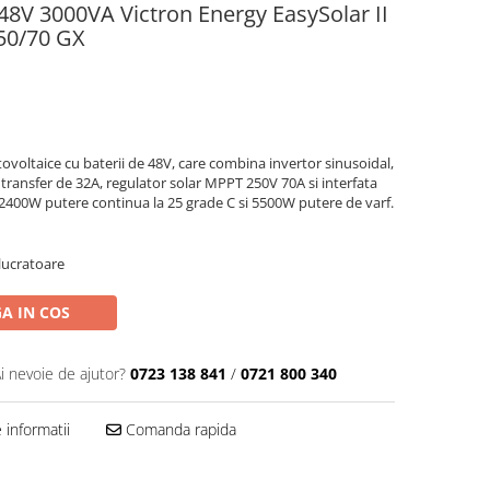
 48V 3000VA Victron Energy EasySolar II
50/70 GX
tovoltaice cu baterii de 48V, care combina invertor sinusoidal,
 transfer de 32A, regulator solar MPPT 250V 70A si interfata
2400W putere continua la 25 grade C si 5500W putere de varf.
 lucratoare
A IN COS
i nevoie de ajutor?
0723 138 841
/
0721 800 340
informatii
Comanda rapida