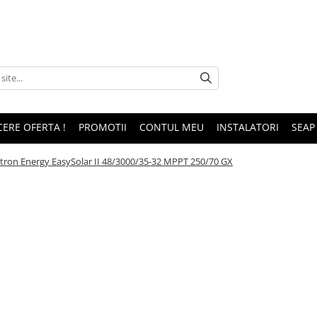
CERE OFERTA !
PROMOTII
CONTUL MEU
INSTALATORI
SEAP
ctron Energy EasySolar II 48/3000/35-32 MPPT 250/70 GX