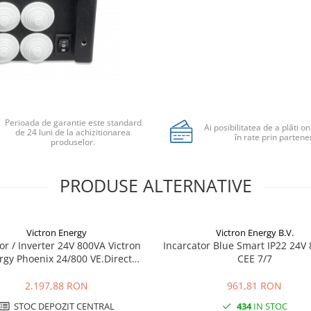
Perioada de garantie este standard
Ai posibilitatea de a plăti on
de 24 luni de la achizitionarea
în rate prin partener
produselor.
PRODUSE ALTERNATIVE
Victron Energy
Victron Energy B.V.
or / Inverter 24V 800VA Victron
Incarcator Blue Smart IP22 24V
rgy Phoenix 24/800 VE.Direct
CEE 7/7
Schuko
2.197,88 RON
961,81 RON
STOC DEPOZIT CENTRAL
434
IN STOC