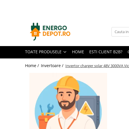
Toate Produsele
Panouri fotovoltaice
AIKO
Canadian Solar
TOATE PRODUSELE
HOME
ESTI CLIENT B2B?
Longi Solar
Optimizatoare panouri
Home /
Invertoare /
Invertor charger solar 48V 3000VA Vi
Victron Energy
Invertoare
Microinvertoare
Fronius
Accesorii Fronius
Invertoare Hibride Fronius
Invertoare On-Grid Fronius