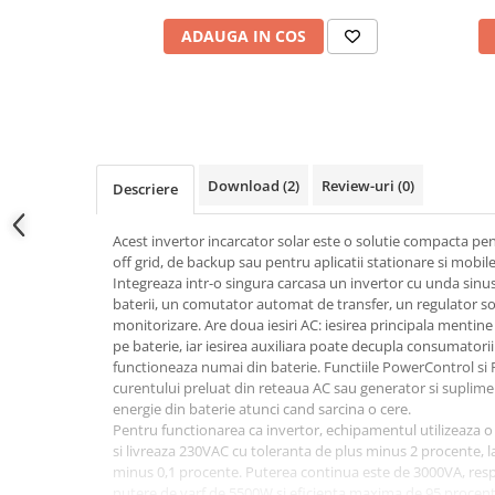
Adaptoare
ADAUGA IN COS
Conectica IEC
Convertor DC-DC
Dongle
Meteocontrol
Monitorizare
Download (2)
Review-uri
(0)
Descriere
Mufe si conectori
Power analyzer
Acest invertor incarcator solar este o solutie compacta pen
off grid, de backup sau pentru aplicatii stationare si mobil
Smart Meter
Integreaza intr-o singura carcasa un invertor cu unda sinu
baterii, un comutator automat de transfer, un regulator so
Statii de reincarcare
monitorizare. Are doua iesiri AC: iesirea principala mentine
Cabluri
pe baterie, iar iesirea auxiliara poate decupla consumatorii
Accesorii cabluri
functioneaza numai din baterie. Functiile PowerControl si 
curentului preluat din reteaua AC sau generator si suplim
Alte accesorii
energie din baterie atunci cand sarcina o cere.
Folie avertizoare
Pentru functionarea ca invertor, echipamentul utilizeaza o
si livreaza 230VAC cu toleranta de plus minus 2 procente, l
LEA accesorii
minus 0,1 procente. Puterea continua este de 3000VA, resp
Papuci si mufe
putere de varf de 5500W si eficienta maxima de 95 procente