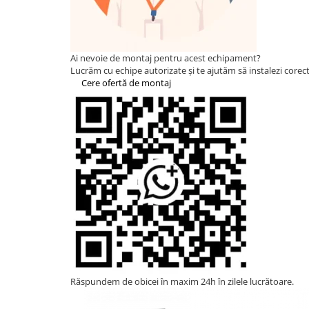
Statii de reincarcare Fronius
Goodwe
HUAWEI
Ai nevoie de montaj pentru acest echipament?
SMA
Lucrăm cu echipe autorizate și te ajutăm să instalezi corect 
Cere ofertă de montaj
Solis
Solplanet
Sungrow
Invertoare Hibrid Sungrow
Invertoare on-grid Sungrow
Statii de reincarcare Sungrow
Victron Energy
MPPT
Accesorii Victron
Invertor Hibrid - Off Grid
Statii de reincarcare Victron
Răspundem de obicei în maxim 24h în zilele lucrătoare.
Acumulatori