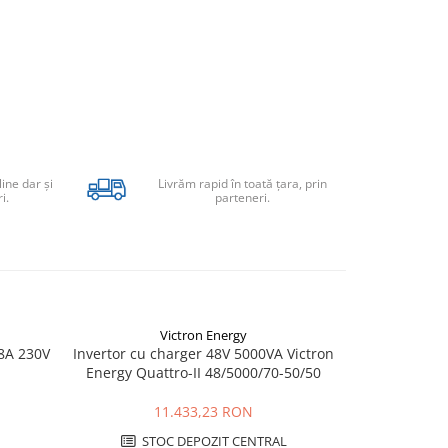
line dar şi
Livrăm rapid în toată țara, prin
i.
parteneri.
Victron Energy
 8A 230V
Invertor cu charger 48V 5000VA Victron
Invertor cu
Energy Quattro-II 48/5000/70-50/50
MultiPlus 24
11.433,23 RON
STOC DEPOZIT CENTRAL
STO