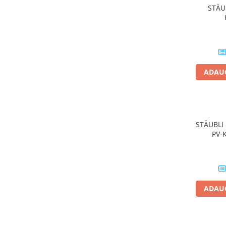
STÄU
Papuci si mufe
Cablu solar
Cabluri coaxiale TV
Cabluri curenti slabi
Cabluri date
ADAUG
Cabluri Electrice
Cabluri energie joasa tensiune -
aluminiu
STÄUBLI
Cabluri aluminiu armat
PV-
Cabluri aluminiu coaxial
bransament
Cabluri aluminiu nearmat
Cabluri aluminiu tip Enel
ADAUG
Cabluri aluminiu torsadat/aerian
Cabluri energie joasa tensiune -
cupru