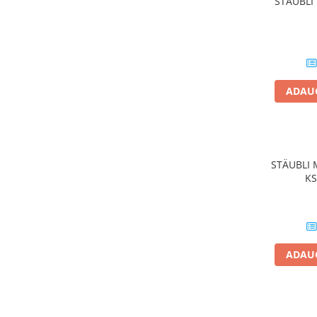
STÄUBLI 
Conectica
Adaptoare
Conectica IEC
Convertor DC-DC
Dongle
ADAUG
Meteocontrol
Monitorizare
Mufe si conectori
STÄUBLI 
Power analyzer
KS
Smart Meter
Statii de reincarcare
Cabluri
Accesorii cabluri
ADAUG
Alte accesorii
Folie avertizoare
LEA accesorii