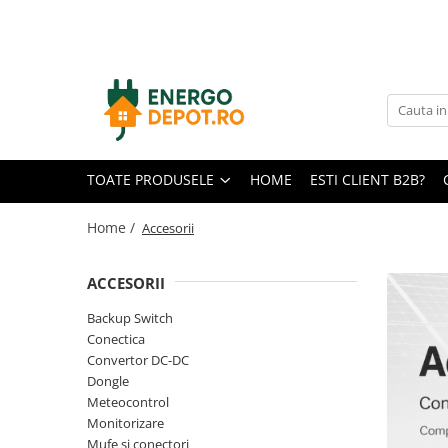
Toate Produsele
Panouri fotovoltaice
AIKO
Canadian Solar
TOATE PRODUSELE
HOME
ESTI CLIENT B2B?
Longi Solar
Optimizatoare panouri
Home /
Accesorii
Victron Energy
ACCESORII
Invertoare
Microinvertoare
Backup Switch
Conectica
Fronius
Convertor DC-DC
Accesorii Fronius
Dongle
Invertoare Hibride Fronius
Meteocontrol
Monitorizare
Invertoare On-Grid Fronius
Mufe si conectori