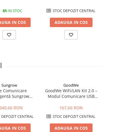
85
IN STOC
STOC DEPOZIT CENTRAL
LA 
AUGA IN COS
ADAUGA IN COS
ADAUGA
I
Sungrow
GoodWe
Fro
ie Comunicare
GoodWe WiFi/LAN Kit 2.0 –
Fronius Ba
igentă Sungrow
Modul Comunicare USB
Manual 63
M100D V31 |
pentru Invertoare GoodWe
Comutator 
zare & Control 30
(LAN, WLAN, Bluetooth,
.940,66 RON
167,66 RON
1.006
Invertoare
IP65)
 DEPOZIT CENTRAL
STOC DEPOZIT CENTRAL
LA 
AUGA IN COS
ADAUGA IN COS
ADAUGA