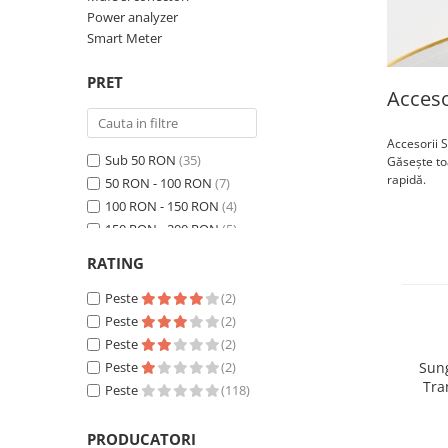
Statii de reincarcare Fronius
Power analyzer
Goodwe
Smart Meter
HUAWEI
PRET
Acceso
SMA
Solis
Accesorii 
Solplanet
Sub 50 RON
(35)
Găsește toa
rapidă.
50 RON - 100 RON
(7)
Sungrow
100 RON - 150 RON
(4)
Invertoare Hibrid Sungrow
150 RON - 200 RON
(5)
Invertoare on-grid Sungrow
200 RON - 250 RON
(4)
RATING
Statii de reincarcare Sungrow
250 RON - 300 RON
(2)
Victron Energy
300 RON - 400 RON
Peste
(2)
(6)
400 RON - 500 RON
Peste
(2)
(6)
MPPT
500 RON - 750 RON
Peste
(2)
(9)
Accesorii Victron
Sung
750 RON - 1000 RON
Peste
(2)
(10)
Acumulatori Victron
Tra
Peste 1000 RON
Peste
(30)
(118)
Invertor Hibrid - Off Grid
Statii de reincarcare Victron
PRODUCATORI