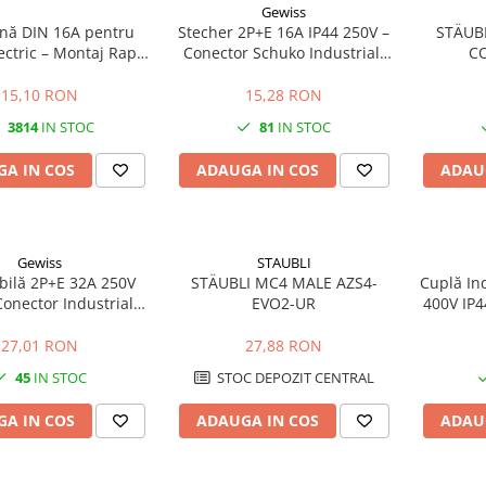
Gewiss
ină DIN 16A pentru
Stecher 2P+E 16A IP44 250V –
STÄUB
ectric – Montaj Rapid
Conector Schuko Industrial,
C
și Sigur
Protecție Umezeală & Prafului
15,10 RON
15,28 RON
3814
IN STOC
81
IN STOC
A IN COS
ADAUGA IN COS
ADAU
Gewiss
STAUBLI
bilă 2P+E 32A 250V
STÄUBLI MC4 MALE AZS4-
Cuplă In
Conector Industrial
EVO2-UR
400V IP4
ofazat pentru
pentru Pr
gitoare și Utilaje
27,01 RON
27,88 RON
45
IN STOC
STOC DEPOZIT CENTRAL
A IN COS
ADAUGA IN COS
ADAU