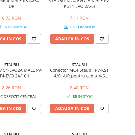
 MC4 MALE KST4/6X-
STÄUBLI MC4-EVO2A MALE PV-
UR
KST4-EVO 2A/6I
6,73 RON
7,11 RON
LA COMANDA
LA COMANDA
GA IN COS
ADAUGA IN COS
STAUBLI
STAUBLI
MC4-EVO2A MALE PV-
Conector MC4 Staubli PV-KST
T4-EVO 2A/10II
4/6II-UR pentru cablu 4-6
mm2
8,26 RON
8,40 RON
C DEPOZIT CENTRAL
85
IN STOC
GA IN COS
ADAUGA IN COS
STAUBLI
STAUBLI