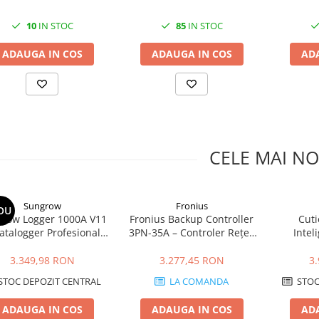
10
IN STOC
85
IN STOC
ADAUGA IN COS
ADAUGA IN COS
AD
CELE MAI NO
Sungrow
Fronius
OU
row Logger 1000A V11
Fronius Backup Controller
Cut
atalogger Profesional
3PN-35A – Controler Rețea
Intel
ntru Monitorizare și
35 A | Automatizare 3
CO
ol Sisteme Fotovoltaice
Faze+N, IP20
Monitori
3.349,98 RON
3.277,45 RON
3
C&I
STOC DEPOZIT CENTRAL
LA COMANDA
STOC
ADAUGA IN COS
ADAUGA IN COS
AD