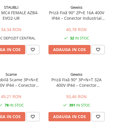
STAUBLI
Gewiss
 MC4 FEMALE AZB4-
Priză Fixă 90° 2P+E 16A 400V
EVO2-UR
IP44 – Conector Industrial
pentru Montaj pe Perete
34,34 RON
40,78 RON
C DEPOZIT CENTRAL
32
IN STOC
GA IN COS
ADAUGA IN COS
Scame
Gewiss
obilă Scame 3P+N+E
Priză Fixă 90° 3P+N+T 32A
0V IP44 – Conector
400V IP44 – Conector
ial Trifazat pentru
Industrial Trifazat pentru
laje și Șantiere
Montaj pe Perete
49,21 RON
50,46 RON
78
IN STOC
391
IN STOC
GA IN COS
ADAUGA IN COS