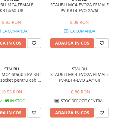
BLI MC4 FEMALE
STÄUBLI MC4-EVO2A FEMALE
KBT4/6X-UR
PV-KBT4-EVO 2A/6I
8,93 RON
9,38 RON
LA COMANDA
LA COMANDA
GA IN COS
ADAUGA IN COS
STAUBLI
STAUBLI
 MC4 Staubli PV-KBT
STÄUBLI MC4-EVO2A FEMALE
 socket pentru cablu
PV-KBT4-EVO 2A/10II
4-6 mm2
10,56 RON
10,86 RON
85
IN STOC
STOC DEPOZIT CENTRAL
GA IN COS
ADAUGA IN COS