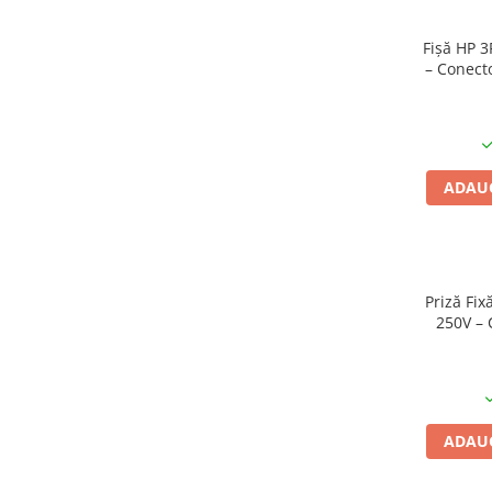
Cabluri boxe
Cabluri semnalizare incendiu
Fișă HP 
– Conecto
Cabluri semnalizare si control
pentru Ut
ecranate
Trasee electrice
Dulapuri metalice
ADAUG
Materiale instalatii si montaj
Banda perforata
Catarame banda inox
Banda inox
Priză Fi
Tablouri electrice
250V – 
pentru
Tablouri plastic
Tablouri sigurante echipat DC/AC
Tuburi si Jgheaburi
ADAUG
Canal cablu
Canal cablu pardoseala