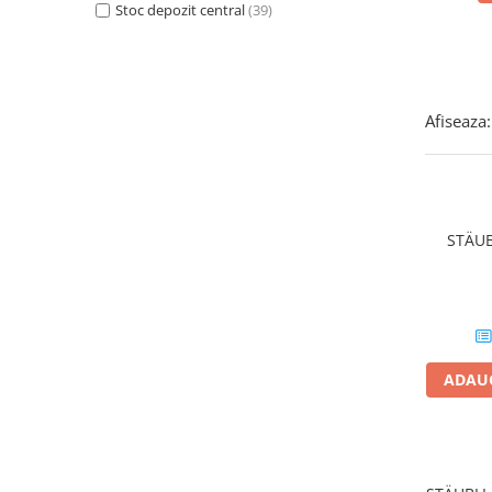
Stoc depozit central
(39)
SMA
Sungrow
SBH
SBR battery
Afiseaza:
SBS
Accesorii stocare
Structura
Structura acoperis tigla
STÄUB
Structura acoperis tabla
Structura acoperis plat
IBC
IBC Top Fix 200
ADAUG
K2-Systems GmbH
Accesorii
Backup Switch