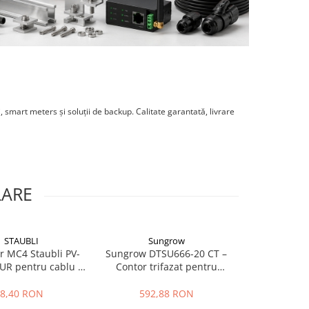
 smart meters și soluții de backup. Calitate garantată, livrare
LARE
STAUBLI
Sungrow
Sun
NOU
r MC4 Staubli PV-
Sungrow DTSU666-20 CT –
Sungrow WiN
-UR pentru cablu 4-
Contor trifazat pentru
6 mm2
transformatoare de curent
394,
pentru invertoare Sungrow
8,40 RON
592,88 RON