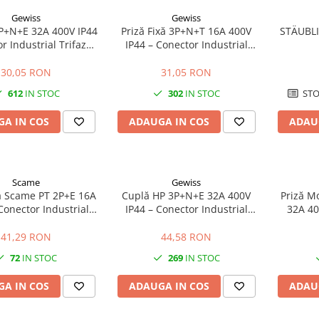
Gewiss
Gewiss
3P+N+E 32A 400V IP44
Priză Fixă 3P+N+T 16A 400V
STÄUBLI
r Industrial Trifazat
IP44 – Conector Industrial
ilaje și Prelungitoare
Trifazat pentru Montaj pe
Perete
30,05 RON
31,05 RON
612
IN STOC
302
IN STOC
STO
A IN COS
ADAUGA IN COS
ADAU
Scame
Gewiss
xă Scame PT 2P+E 16A
Cuplă HP 3P+N+E 32A 400V
Priză M
Conector Industrial
IP44 – Conector Industrial
32A 40
 Montaj pe Perete
Trifazat pentru Prelungitoare
Industr
Uti
41,29 RON
44,58 RON
72
IN STOC
269
IN STOC
A IN COS
ADAUGA IN COS
ADAU