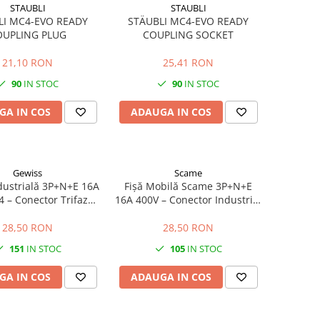
STAUBLI
STAUBLI
LI MC4-EVO READY
STÄUBLI MC4-EVO READY
OUPLING PLUG
COUPLING SOCKET
21,10 RON
25,41 RON
90
IN STOC
90
IN STOC
GA IN COS
ADAUGA IN COS
Gewiss
Scame
dustrială 3P+N+E 16A
Fișă Mobilă Scame 3P+N+E
4 – Conector Trifazat
16A 400V – Conector Industrial
elungitoare și Utilaje
Trifazat de Înaltă Fiabilitate
28,50 RON
28,50 RON
151
IN STOC
105
IN STOC
GA IN COS
ADAUGA IN COS