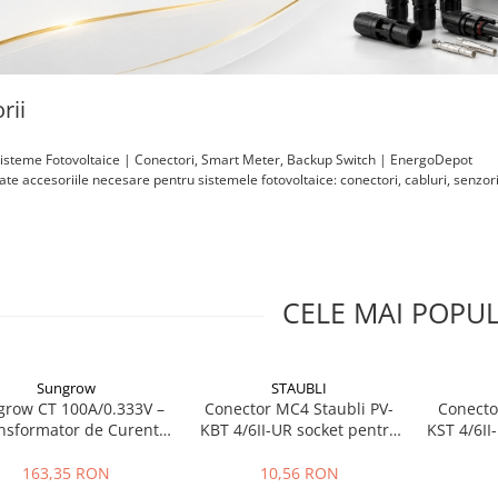
rii
Sisteme Fotovoltaice | Conectori, Smart Meter, Backup Switch | EnergoDepot
te accesoriile necesare pentru sistemele fotovoltaice: conectori, cabluri, senzori,
CELE MAI POPU
Sungrow
STAUBLI
row CT 100A/0.333V –
Conector MC4 Staubli PV-
Conecto
nsformator de Curent
KBT 4/6II-UR socket pentru
KST 4/6II
Precizie Ridicată
cablu 4-6 mm2
163,35 RON
10,56 RON