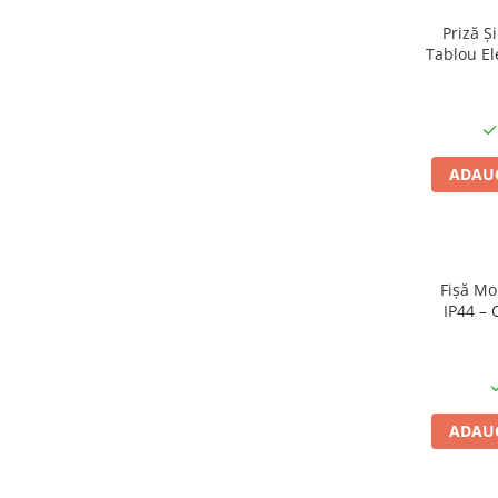
Cabluri cupru armat
Cabluri cupru coaxial bransament
Priză Ș
Tablou El
Cabluri cupru flexibil
Cabluri cupru nearmat
Cabluri cupru rezistente la foc
Cabluri flexibile
ADAUG
Cabluri flexibile plate
Cabluri medie tensiune
Cabluri medie tensiune aluminiu
Cabluri optice
Fișă Mo
Cabluri semnalizare si control
IP44 – 
Mon
Cabluri speciale
Prelun
Conductori flexibili cupru
Conductori rigizi
ADAUG
Conductori rigizi cupru
Cabluri alarma