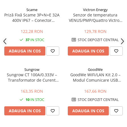
Scame
Victron Energy
Priză Fixă Scame 3P+N+E 32A
Senzor de temperatura
400V IP67 – Conector
VENUS/PMP/Quattro Victron
Industrial Etanș pentru
Energy Temperature sensor
Exterior
for VENUS/PMP/Quattro
122,28 RON
129,78 RON
37
IN STOC
STOC DEPOZIT CENTRAL
ADAUGA IN COS
ADAUGA IN COS
Sungrow
GoodWe
Sungrow CT 100A/0.333V –
GoodWe WiFi/LAN Kit 2.0 –
Transformator de Curent
Modul Comunicare USB
Precizie Ridicată
pentru Invertoare GoodWe
(LAN, WLAN, Bluetooth, IP65)
163,35 RON
167,66 RON
10
IN STOC
STOC DEPOZIT CENTRAL
ADAUGA IN COS
ADAUGA IN COS