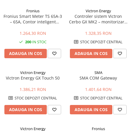
Fronius
Victron Energy
Fronius Smart Meter TS 65A-3
Controler sistem Victron
– 65A, Contor inteligent
Cerbo GX MK2 – monitorizare,
trifazat, masurare
control, VRM, integrare
bidirectionala, RS485
completa
1.264,30 RON
1.328,35 RON
200
IN STOC
STOC DEPOZIT CENTRAL
ADAUGA IN COS
ADAUGA IN COS
Victron Energy
SMA
Victron Energy GX Touch 50
SMA COM Gateway
1.386,21 RON
1.401,64 RON
STOC DEPOZIT CENTRAL
STOC DEPOZIT CENTRAL
ADAUGA IN COS
ADAUGA IN COS
Victron Energy
Fronius