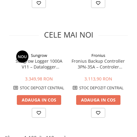
Fronius Reserva
Fronius Reserva Pro
Huawei
Pylontech
CELE MAI NOI
H1
H2
Sungrow
Fronius
HV
NOU
Sungrow Logger 1000A
Fronius Backup Controller
US
V11 – Datalogger
3PN-35A – Controler
SMA
Profesional pentru
Rețea 35 A |
Monitorizare și Control
Automatizare 3 Faze+N,
Mo
3.349,98 RON
3.113,90 RON
Sungrow
Sisteme Fotovoltaice C&I
IP20
STOC DEPOZIT CENTRAL
STOC DEPOZIT CENTRAL
SBH
SBR battery
ADAUGA IN COS
ADAUGA IN COS
SBS
Accesorii stocare
Structura
Structura acoperis tigla