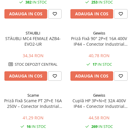
Sigurante fuzibile
382
IN STOC
253
IN STOC
Aparataj
ADAUGA IN COS
ADAUGA IN COS
Aparataj modular
Standard German
STAUBLI
Gewiss
Intrerupator
STÄUBLI MC4 FEMALE AZB4-
Priză Fixă 90° 2P+E 16A 400V
Priza
EVO2-UR
IP44 – Conector Industrial
pentru Montaj pe Perete
Functii speciale
34,34 RON
40,78 RON
Rama ornament
STOC DEPOZIT CENTRAL
17
IN STOC
Aplicat (PT)
Intrerupator
ADAUGA IN COS
ADAUGA IN COS
Modular
Priza+Intrerupator
Scame
Gewiss
Pulsar Touch
Priză Fixă Scame PT 2P+E 16A
Cuplă HP 3P+N+E 32A 400V
250V – Conector Industrial
IP44 – Conector Industrial
Surse de iluminat
pentru Montaj pe Perete
Trifazat pentru Prelungitoare
LED
41,29 RON
44,58 RON
Bec LED
16
IN STOC
269
IN STOC
Conventionale