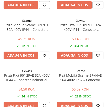
ADAUGA IN COS
ADAUGA IN COS
Halogen
Corpuri de iluminat decorative
Corpuri iluminat exterior
Scame
Gewiss
Priză Mobilă Scame 3P+N+E
Priză Fixă 90° 3P+N+T 32A
Corpuri iluminat interior
32A 400V IP44 – Conector
400V IP44 – Conector
Industrial Trifazat pentru
Industrial Trifazat pentru
Lampa de birou/veioza
Utilaje și Șantiere
Montaj pe Perete
49,21 RON
50,46 RON
Lampa de veghe
22
IN STOC
384
IN STOC
Lustra/pendul dulie
Lustra/pendul LED
ADAUGA IN COS
ADAUGA IN COS
Plafoniera LED
Aplica dulie
Gewiss
Scame
Aplica LED
Priză Fixă 90° 2P+E 32A 400V
Fișă Mobilă Scame 3P+N+E
Corpuri solare
IP44 – Conector Industrial
16A 400V IP67 – Conector
pentru Montaj pe Perete
Industrial Etanș pentru Utilaje
Corpuri solare decorative
Trifazate
54,50 RON
55,09 RON
Iluminat festiv
34
IN STOC
28
IN STOC
Instalatii sarbatori
ADAUGA IN COS
ADAUGA IN COS
Lanterne