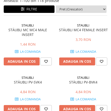
Afiseaza:
1-
100
din
118
produse
Structura acoperis tabla
FILTRE
Structura acoperis plat
IBC
STAUBLI
STAUBLI
IBC Top Fix 200
STÄUBLI MC MC4 MALE
STÄUBLI MC4 FEMALE INSERT
INSERT
K2-Systems GmbH
3,70 RON
Accesorii
1,44 RON
Backup Switch
LA COMANDA
LA COMANDA
Conectica
ADAUGA IN COS
ADAUGA IN COS
Adaptoare
Conectica IEC
Convertor DC-DC
STAUBLI
STAUBLI
STÄUBLI PV-SVK4
STÄUBLI PV-BVK4
Dongle
4,84 RON
4,84 RON
Meteocontrol
LA COMANDA
LA COMANDA
Monitorizare
Mufe si conectori
ADAUGA IN COS
ADAUGA IN COS