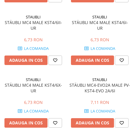
Power analyzer
Smart Meter
STAUBLI
STAUBLI
STÄUBLI MC4 MALE KST4/6II-
STÄUBLI MC4 MALE KST4/6I-
Statii de reincarcare
UR
UR
Cabluri
Accesorii cabluri
6,73 RON
6,73 RON
Alte accesorii
LA COMANDA
LA COMANDA
Folie avertizoare
ADAUGA IN COS
ADAUGA IN COS
LEA accesorii
Papuci si mufe
Cablu solar
STAUBLI
STAUBLI
STÄUBLI MC4 MALE KST4/6X-
STÄUBLI MC4-EVO2A MALE PV-
Cabluri coaxiale TV
UR
KST4-EVO 2A/6I
Cabluri curenti slabi
6,73 RON
7,11 RON
Cabluri date
LA COMANDA
LA COMANDA
Cabluri Electrice
ADAUGA IN COS
ADAUGA IN COS
Cabluri energie joasa tensiune -
aluminiu