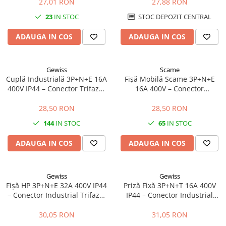
Prelungitoare și Utilaje
27,01 RON
27,88 RON
Echipamente de impamantare
23
IN STOC
STOC DEPOZIT CENTRAL
Electrozi impamantare
ADAUGA IN COS
ADAUGA IN COS
Piesa separatie
Platbanda
Intrerupatoare automate
Gewiss
Scame
Cuplă Industrială 3P+N+E 16A
Fișă Mobilă Scame 3P+N+E
AFDD
400V IP44 – Conector Trifazat
16A 400V – Conector
Intrerupatoare automate de putere
pentru Prelungitoare și Utilaje
Industrial Trifazat de Înaltă
Fiabilitate
28,50 RON
28,50 RON
Intrerupatoare automate
diferentiale
144
IN STOC
65
IN STOC
Intrerupatoare automate modulare
ADAUGA IN COS
ADAUGA IN COS
Separator sarcina
Relee
Releu monitorizare tensiune
Gewiss
Gewiss
Fișă HP 3P+N+E 32A 400V IP44
Priză Fixă 3P+N+T 16A 400V
Separator fuzibil
– Conector Industrial Trifazat
IP44 – Conector Industrial
Separator fuzibil aplicatii
pentru Utilaje și Prelungitoare
Trifazat pentru Montaj pe
fotovoltaice
Perete
30,05 RON
31,05 RON