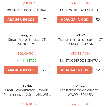
pentru invertoare Sungrow
583,98 RON
592,88 RON
STOC DEPOZIT CENTRAL
STOC DEPOZIT CENTRAL
ADAUGA IN COS
ADAUGA IN COS
Sungrow
WAGO
Smart Meter trifazat CT
Transformator de curent CT
SUNGROW
WAGO 400A/ 5A
609,09 RON
650,53 RON
1
IN STOC
STOC DEPOZIT CENTRAL
ADAUGA IN COS
ADAUGA IN COS
Fronius
WAGO
Modul comunicatie Fronius
Transformator de curent CT
Datamanager 2.0 – LAN, WiFi,
WAGO 150A/ 5A
monitorizare Solar.web
662,16 RON
667,85 RON