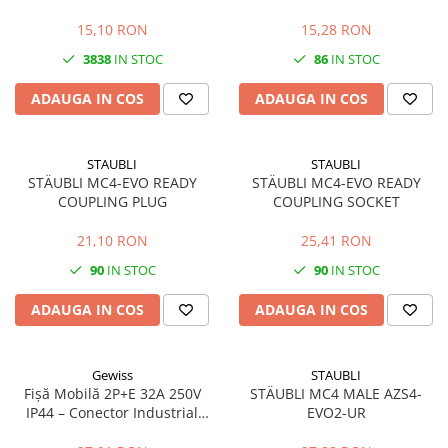
și Sigur
Protecție Umezeală & Prafului
Tablou metalic
15,10 RON
15,28 RON
Tablou organizare santier echipat
3838
IN STOC
86
IN STOC
Tablou organizare santier necablat
ADAUGA IN COS
ADAUGA IN COS
Tub flexibil
Tub flexibil dublu perete (corugata)
Tub flexibil metalic
STAUBLI
STAUBLI
STÄUBLI MC4-EVO READY
STÄUBLI MC4-EVO READY
Protectie
COUPLING PLUG
COUPLING SOCKET
Aparate de masura si comanda
21,10 RON
25,41 RON
Contor digital
Blocuri de masura si protectie
90
IN STOC
90
IN STOC
Butoane
ADAUGA IN COS
ADAUGA IN COS
Buton ciuperca
Contactoare
Gewiss
STAUBLI
Contactor industrial
Fișă Mobilă 2P+E 32A 250V
STÄUBLI MC4 MALE AZS4-
IP44 – Conector Industrial
EVO2-UR
Contactor modular
Monofazat pentru
Descarcatoare