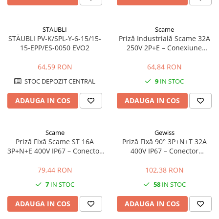
Stalpi de iluminat
Stalpi retele electrice
STAUBLI
Scame
STÄUBLI PV-K/SPL-Y-6-15/15-
Priză Industrială Scame 32A
Scule de mana si unelte
15-EPP/ES-0050 EVO2
250V 2P+E – Conexiune
Sisteme de incalzire
Monofazată Sigură
Automatizari
64,59 RON
64,84 RON
STOC DEPOZIT CENTRAL
9
IN STOC
Montaj
Lichidare de stoc B2B
ADAUGA IN COS
ADAUGA IN COS
Scame
Gewiss
Priză Fixă Scame ST 16A
Priză Fixă 90° 3P+N+T 32A
3P+N+E 400V IP67 – Conector
400V IP67 – Conector
Industrial Etanș pentru Utilaje
Industrial Etanș pentru
Trifazate
Montaj pe Perete
79,44 RON
102,38 RON
7
IN STOC
58
IN STOC
ADAUGA IN COS
ADAUGA IN COS