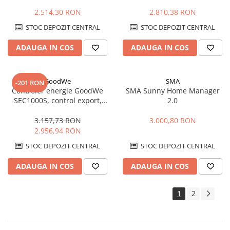
de Backup GEN24
sisteme fotovoltaice
inteligente
2.514,30 RON
2.810,38 RON
STOC DEPOZIT CENTRAL
STOC DEPOZIT CENTRAL
ADAUGA IN COS
ADAUGA IN COS
GoodWe
SMA
-201 RON
Controler energie GoodWe
SMA Sunny Home Manager
SEC1000S, control export,
2.0
paralelizare invertoare ET,
RS485, IP65
3.157,73 RON
3.000,80 RON
2.956,94 RON
STOC DEPOZIT CENTRAL
STOC DEPOZIT CENTRAL
ADAUGA IN COS
ADAUGA IN COS
1
2