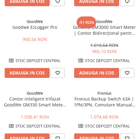
ADAUGA IN COS
ADAUGA IN COS
GoodWe
GoodWe
-51 RON
Goodwe EzLogger Pro
GoodWe GM3000 Smart Meter
| Contor Bidirecțional pentru
Invertor | Măsurare Trifazată
900,54 RON
80A
1.010,64 RON
960,10 RON
STOC DEPOZIT CENTRAL
STOC DEPOZIT CENTRAL
ADAUGA IN COS
ADAUGA IN COS
GoodWe
Fronius
Contor inteligent trifazat
Fronius Backup Switch 63A |
GoodWe GM330 Smart Meter,
1PN/3PN, Comutare Manuală
RS485, CT 5A
pentru Invertor GEN24
1.038,41 RON
1.074,68 RON
STOC DEPOZIT CENTRAL
STOC DEPOZIT CENTRAL
ADAUGA IN COS
ADAUGA IN COS