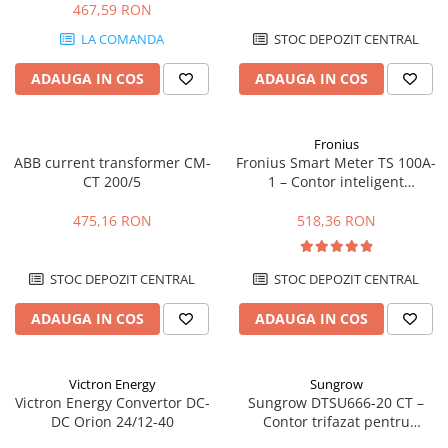
467,59 RON
LA COMANDA
STOC DEPOZIT CENTRAL
ADAUGA IN COS
ADAUGA IN COS
Fronius
ABB current transformer CM-
Fronius Smart Meter TS 100A-
CT 200/5
1 – Contor inteligent
monofazat 100A, masurare
bidirectionala, RS485
475,16 RON
518,36 RON
STOC DEPOZIT CENTRAL
STOC DEPOZIT CENTRAL
ADAUGA IN COS
ADAUGA IN COS
Victron Energy
Sungrow
Victron Energy Convertor DC-
Sungrow DTSU666-20 CT –
DC Orion 24/12-40
Contor trifazat pentru
transformatoare de curent