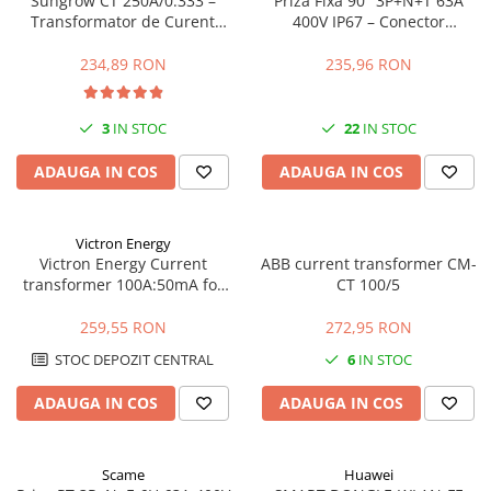
Sungrow CT 250A/0.333 –
Priză Fixă 90° 3P+N+T 63A
Transformator de Curent
400V IP67 – Conector
pentru Sisteme Fotovoltaice
Industrial de Putere, Etanș
pentru Exterior
234,89 RON
235,96 RON
3
IN STOC
22
IN STOC
ADAUGA IN COS
ADAUGA IN COS
Victron Energy
Victron Energy Current
ABB current transformer CM-
transformer 100A:50mA for
CT 100/5
MultiPlus-II (5m)
259,55 RON
272,95 RON
STOC DEPOZIT CENTRAL
6
IN STOC
ADAUGA IN COS
ADAUGA IN COS
Scame
Huawei