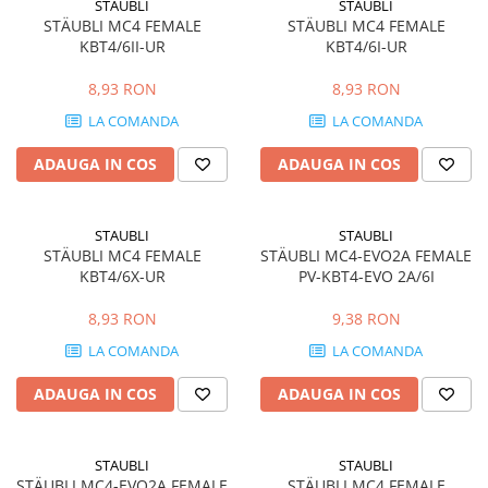
STAUBLI
STAUBLI
Cabluri optice
STÄUBLI MC4 FEMALE
STÄUBLI MC4 FEMALE
KBT4/6II-UR
KBT4/6I-UR
Cabluri semnalizare si control
8,93 RON
8,93 RON
Cabluri speciale
LA COMANDA
LA COMANDA
Conductori flexibili cupru
Conductori rigizi
ADAUGA IN COS
ADAUGA IN COS
Conductori rigizi cupru
Cabluri alarma
STAUBLI
STAUBLI
Cabluri boxe
STÄUBLI MC4 FEMALE
STÄUBLI MC4-EVO2A FEMALE
KBT4/6X-UR
PV-KBT4-EVO 2A/6I
Cabluri semnalizare incendiu
8,93 RON
9,38 RON
Cabluri semnalizare si control
ecranate
LA COMANDA
LA COMANDA
Trasee electrice
ADAUGA IN COS
ADAUGA IN COS
Dulapuri metalice
Materiale instalatii si montaj
STAUBLI
STAUBLI
Banda perforata
STÄUBLI MC4-EVO2A FEMALE
STÄUBLI MC4 FEMALE