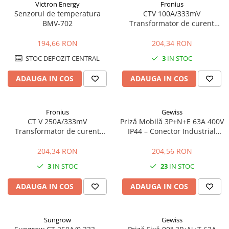
Victron Energy
Fronius
Senzorul de temperatura
CTV 100A/333mV
BMV-702
Transformator de curent
Fronius
194,66 RON
204,34 RON
STOC DEPOZIT CENTRAL
3
IN STOC
ADAUGA IN COS
ADAUGA IN COS
Fronius
Gewiss
CT V 250A/333mV
Priză Mobilă 3P+N+E 63A 400V
Transformator de curent
IP44 – Conector Industrial
Fronius
pentru Alimentare Trifazată
204,34 RON
204,56 RON
3
IN STOC
23
IN STOC
ADAUGA IN COS
ADAUGA IN COS
Sungrow
Gewiss