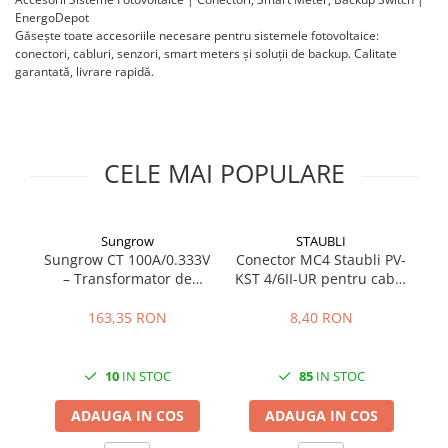
EnergoDepot
HUAWEI
Găsește toate accesoriile necesare pentru sistemele fotovoltaice:
SMA
conectori, cabluri, senzori, smart meters și soluții de backup. Calitate
garantată, livrare rapidă.
Solis
Solplanet
Sungrow
CELE MAI POPULARE
Victron Energy
MPPT
Acumulatori
Sungrow
STAUBLI
BYD Battery
Sungrow CT 100A/0.333V
Conector MC4 Staubli PV-
Co
– Transformator de
KST 4/6II-UR pentru cablu
HVM
Curent Precizie Ridicată
4-6 mm2
p
HVS
163,35 RON
8,40 RON
LVS
Deye
10
IN STOC
85
IN STOC
Enphase
ADAUGA IN COS
ADAUGA IN COS
FelicitySolar