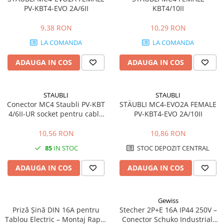
Catarame banda inox
PV-KBT4-EVO 2A/6II
KBT4/10II
Banda inox
9,38 RON
10,29 RON
Tablouri electrice
LA COMANDA
LA COMANDA
Tablouri plastic
Tablouri sigurante echipat DC/AC
ADAUGA IN COS
ADAUGA IN COS
Tuburi si Jgheaburi
Canal cablu
STAUBLI
STAUBLI
Conector MC4 Staubli PV-KBT
STÄUBLI MC4-EVO2A FEMALE
Canal cablu pardoseala
4/6II-UR socket pentru cablu
PV-KBT4-EVO 2A/10II
Canal cablu perforat
4-6 mm2
Cutie ABS
10,56 RON
10,86 RON
Cutie ABS modulara
85
IN STOC
STOC DEPOZIT CENTRAL
Doze
ADAUGA IN COS
ADAUGA IN COS
Doze aparat
Jgheaburi
Gewiss
Jgheab metalic perforat
Priză Șină DIN 16A pentru
Stecher 2P+E 16A IP44 250V –
Jgheab tip sarma
Tablou Electric – Montaj Rapid
Conector Schuko Industrial,