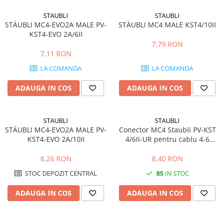
Cabluri aluminiu armat
STAUBLI
STAUBLI
STÄUBLI MC4-EVO2A MALE PV-
STÄUBLI MC4 MALE KST4/10II
Cabluri aluminiu coaxial
KST4-EVO 2A/6II
bransament
7,79 RON
Cabluri aluminiu nearmat
7,11 RON
Cabluri aluminiu tip Enel
LA COMANDA
LA COMANDA
Cabluri aluminiu torsadat/aerian
Cabluri energie joasa tensiune -
ADAUGA IN COS
ADAUGA IN COS
cupru
Cabluri cupru armat
STAUBLI
STAUBLI
Cabluri cupru coaxial bransament
STÄUBLI MC4-EVO2A MALE PV-
Conector MC4 Staubli PV-KST
Cabluri cupru flexibil
KST4-EVO 2A/10II
4/6II-UR pentru cablu 4-6
mm2
Cabluri cupru nearmat
8,26 RON
8,40 RON
Cabluri cupru rezistente la foc
STOC DEPOZIT CENTRAL
85
IN STOC
Cabluri flexibile
Cabluri flexibile plate
ADAUGA IN COS
ADAUGA IN COS
Cabluri medie tensiune
Cabluri medie tensiune aluminiu