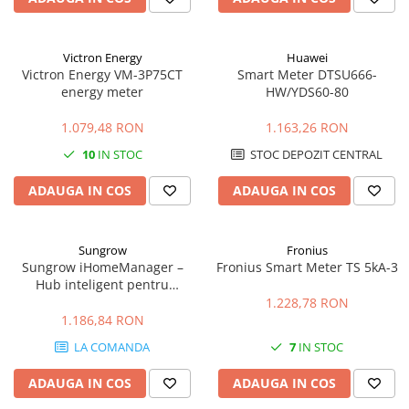
Victron Energy
Huawei
Victron Energy VM-3P75CT
Smart Meter DTSU666-
energy meter
HW/YDS60-80
1.079,48 RON
1.163,26 RON
10
IN STOC
STOC DEPOZIT CENTRAL
ADAUGA IN COS
ADAUGA IN COS
Sungrow
Fronius
Sungrow iHomeManager –
Fronius Smart Meter TS 5kA-3
Hub inteligent pentru
gestionarea energiei în
1.228,78 RON
sisteme fotovoltaice
1.186,84 RON
LA COMANDA
7
IN STOC
ADAUGA IN COS
ADAUGA IN COS