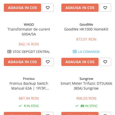
ADAUGA IN COS
ADAUGA IN COS
WAGO
GoodWe
Transformator de curent
GoodWe HK1000 HomeKit
600A/5A
873,01 RON
842,16 RON
STOC DEPOZIT CENTRAL
LA COMANDA
ADAUGA IN COS
ADAUGA IN COS
Fronius
Sungrow
Fronius Backup Switch
Smart Meter Trifazic DTSU666
Manual 63A | 1P/3P,
(80A) Sungrow
Comutator Rețea–Backup
887,94 RON
900,03 RON
1
IN STOC
85
IN STOC