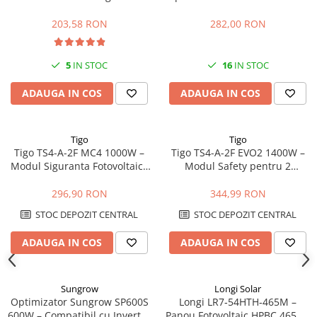
Power analyzer
203,58 RON
282,00 RON
Smart Meter
Statii de reincarcare
5
IN STOC
16
IN STOC
Cabluri
ADAUGA IN COS
ADAUGA IN COS
Accesorii cabluri
Alte accesorii
Folie avertizoare
Tigo
Tigo
Tigo TS4-A-2F MC4 1000W –
Tigo TS4-A-2F EVO2 1400W –
LEA accesorii
Modul Siguranta Fotovoltaica
Modul Safety pentru 2
Papuci si mufe
pentru 2 Panouri
Panouri Fotovoltaice 1500V
Cablu solar
296,90 RON
344,99 RON
Cabluri coaxiale TV
STOC DEPOZIT CENTRAL
STOC DEPOZIT CENTRAL
Cabluri curenti slabi
ADAUGA IN COS
ADAUGA IN COS
Cabluri date
Cabluri Electrice
Sungrow
Longi Solar
Optimizator Sungrow SP600S
Longi LR7‑54HTH‑465M –
Cabluri energie joasa tensiune -
600W – Compatibil cu Invertor
Panou Fotovoltaic HPBC 465 W,
aluminiu