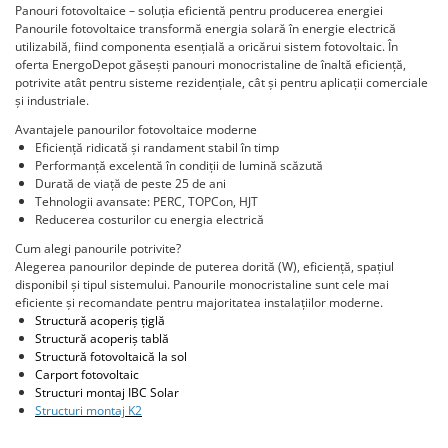
Panouri fotovoltaice – soluția eficientă pentru producerea energiei
HUAWEI
Panourile fotovoltaice transformă energia solară în energie electrică
utilizabilă, fiind componenta esențială a oricărui sistem fotovoltaic. În
SMA
oferta EnergoDepot găsești panouri monocristaline de înaltă eficiență,
Solis
potrivite atât pentru sisteme rezidențiale, cât și pentru aplicații comerciale
și industriale.
Solplanet
Avantajele panourilor fotovoltaice moderne
Sungrow
Eficiență ridicată și randament stabil în timp
Performanță excelentă în condiții de lumină scăzută
Victron Energy
Durată de viață de peste 25 de ani
Tehnologii avansate: PERC, TOPCon, HJT
Acumulatori
Reducerea costurilor cu energia electrică
BYD Battery
Cum alegi panourile potrivite?
HVM
Alegerea panourilor depinde de puterea dorită (W), eficiență, spațiul
disponibil și tipul sistemului. Panourile monocristaline sunt cele mai
HVS
eficiente și recomandate pentru majoritatea instalațiilor moderne.
LVS
Structură acoperiș țiglă
Structură acoperiș tablă
Deye
Structură fotovoltaică la sol
Enphase
Carport fotovoltaic
Structuri montaj IBC Solar
FelicitySolar
Structuri montaj
K2
Fronius Reserva