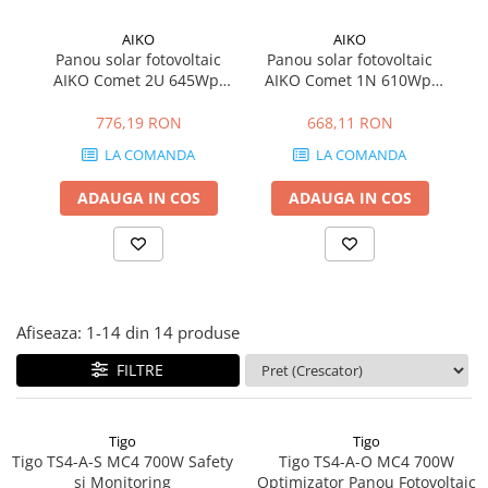
Structura acoperis plat
AIKO
AIKO
IBC
Panou solar fotovoltaic
Panou solar fotovoltaic
P
AIKO Comet 2U 645Wp,
AIKO Comet 1N 610Wp,
AI
IBC Top Fix 200
N-Type ABC, eficienta
N-Type ABC, eficienta
23,9%
23,6%
776,19 RON
668,11 RON
K2-Systems GmbH
LA COMANDA
LA COMANDA
Accesorii
Backup Switch
ADAUGA IN COS
ADAUGA IN COS
Conectica
Adaptoare
Conectica IEC
Convertor DC-DC
Afiseaza:
1-
14
din
14
produse
Dongle
FILTRE
Meteocontrol
Monitorizare
Tigo
Tigo
MPPT
Tigo TS4-A-S MC4 700W Safety
Tigo TS4-A-O MC4 700W
Mufe si conectori
si Monitoring
Optimizator Panou Fotovoltaic