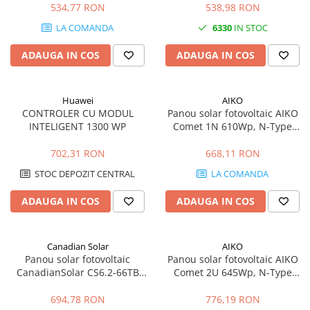
Cabluri medie tensiune aluminiu
eficienta 22,7%
534,77 RON
538,98 RON
Cabluri optice
LA COMANDA
6330
IN STOC
Cabluri semnalizare si control
ADAUGA IN COS
ADAUGA IN COS
Cabluri speciale
Conductori flexibili cupru
Huawei
AIKO
Conductori rigizi
CONTROLER CU MODUL
Panou solar fotovoltaic AIKO
Conductori rigizi cupru
INTELIGENT 1300 WP
Comet 1N 610Wp, N-Type
ABC, eficienta 23,6%
Cabluri alarma
702,31 RON
668,11 RON
Cabluri boxe
STOC DEPOZIT CENTRAL
LA COMANDA
Cabluri semnalizare incendiu
ADAUGA IN COS
ADAUGA IN COS
Cabluri semnalizare si control
ecranate
Trasee electrice
Canadian Solar
AIKO
Panou solar fotovoltaic
Panou solar fotovoltaic AIKO
Dulapuri metalice
CanadianSolar CS6.2-66TB
Comet 2U 645Wp, N-Type
Materiale instalatii si montaj
630Wp, bifacial TOPCon,
ABC, eficienta 23,9%
eficienta 23,3%
694,78 RON
776,19 RON
Banda perforata