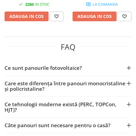
2260
IN STOC
LA COMANDA
Catarame banda inox
Banda inox
ADAUGA IN COS
ADAUGA IN COS
Tablouri electrice
Tablouri plastic
Tablouri sigurante echipat DC/AC
FAQ
Tuburi si Jgheaburi
Canal cablu
Canal cablu pardoseala
Ce sunt panourile fotovoltaice?
Canal cablu perforat
Cutie ABS
Care este diferența între panouri monocristaline
și policristaline?
Cutie ABS modulara
Doze
Ce tehnologii moderne există (PERC, TOPCon,
Doze aparat
HJT)?
Jgheaburi
Câte panouri sunt necesare pentru o casă?
Jgheab metalic perforat
Jgheab tip sarma