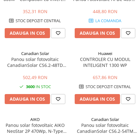
RS & RT-P2
22,8 % Eficiență
Cabluri aluminiu armat
352,31 RON
448,80 RON
Cabluri aluminiu coaxial
STOC DEPOZIT CENTRAL
LA COMANDA
bransament
Cabluri aluminiu nearmat
ADAUGA IN COS
ADAUGA IN COS
Cabluri aluminiu tip Enel
Cabluri aluminiu torsadat/aerian
Canadian Solar
Huawei
Cabluri energie joasa tensiune -
Panou solar fotovoltaic
CONTROLER CU MODUL
cupru
CanadianSolar CS6.2-48TD
INTELIGENT 1300 WP
460Wp, eficienta 23%, 144
Cabluri cupru armat
celule
502,49 RON
657,86 RON
Cabluri cupru coaxial bransament
3600
IN STOC
STOC DEPOZIT CENTRAL
Cabluri cupru flexibil
Cabluri cupru nearmat
ADAUGA IN COS
ADAUGA IN COS
Cabluri cupru rezistente la foc
Cabluri flexibile
AIKO
Canadian Solar
Cabluri flexibile plate
Panou solar fotovoltaic AIKO
Panou solar fotovoltaic
Cabluri medie tensiune
NeoStar 2P 470Wp, N-Type
CanadianSolar CS6.2-54TM
ABC, eficienta 23,6%
505Wp, N-type TOPCon,