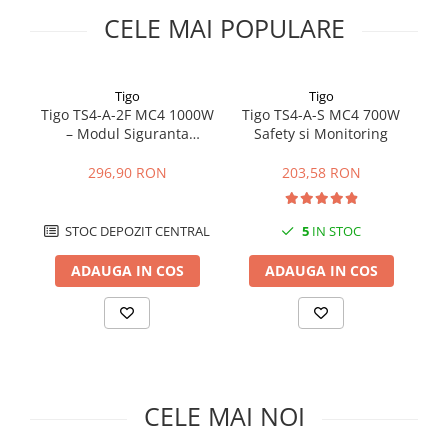
Fronius Reserva Pro
CELE MAI POPULARE
Huawei
Pylontech
Tigo
Tigo
H1
Tigo TS4-A-2F MC4 1000W
Tigo TS4-A-S MC4 700W
T
H2
– Modul Siguranta
Safety si Monitoring
Fotovoltaica pentru 2
HV
Panouri
296,90 RON
203,58 RON
US
SMA
STOC DEPOZIT CENTRAL
5
IN STOC
Sungrow
ADAUGA IN COS
ADAUGA IN COS
SBH
SBR battery
SBS
Accesorii stocare
Structura
Structura acoperis tigla
CELE MAI NOI
Structura acoperis tabla