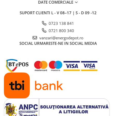
DATE COMERCIALE
Echipamente de impamantare
SUPORT CLIENTI
L - V 08–17 | S - D 09 -12
Electrozi impamantare
Piesa separatie
0723 138 841
Platbanda
0721 800 340
Intrerupatoare automate
vanzari@energodepot.ro
SOCIAL
URMARESTE-NE IN SOCIAL MEDIA
AFDD
Intrerupatoare automate de putere
Intrerupatoare automate
diferentiale
Intrerupatoare automate modulare
Separator sarcina
Relee
Releu monitorizare tensiune
Separator fuzibil
Separator fuzibil aplicatii
fotovoltaice