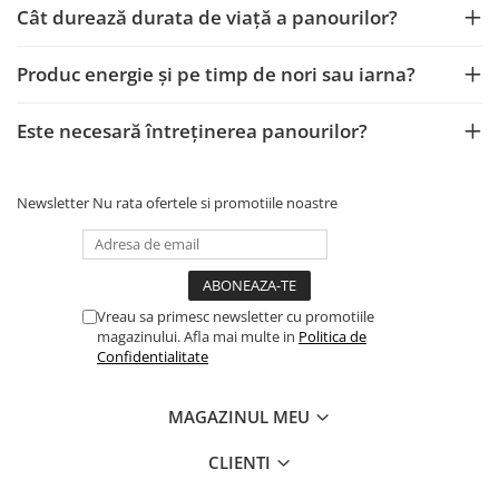
Cât durează durata de viață a panourilor?
Tablou metalic
Tablou organizare santier echipat
Produc energie și pe timp de nori sau iarna?
Tablou organizare santier necablat
Tub flexibil
Este necesară întreținerea panourilor?
Tub flexibil dublu perete (corugata)
Tub flexibil metalic
Newsletter
Nu rata ofertele si promotiile noastre
Protectie
Aparate de masura si comanda
Contor digital
Blocuri de masura si protectie
Vreau sa primesc newsletter cu promotiile
magazinului. Afla mai multe in
Politica de
Butoane
Confidentialitate
Buton ciuperca
Contactoare
MAGAZINUL MEU
Contactor industrial
CLIENTI
Contactor modular
Descarcatoare