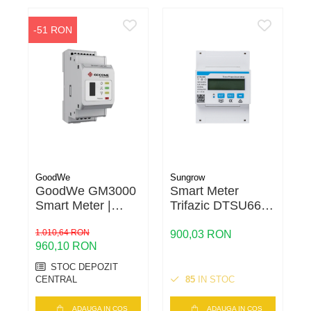
-51 RON
GoodWe
Sungrow
S
GoodWe GM3000
Smart Meter
Smart Meter |
Trifazic DTSU666
Contor
(80A) Sungrow
C
Bidirecțional
1.010,64 RON
p
900,03 RON
5
960,10 RON
pentru Invertor |
t
Măsurare Trifazată
c
STOC DEPOZIT
80A
i
CENTRAL
85
IN STOC
C
ADAUGA IN COS
ADAUGA IN COS