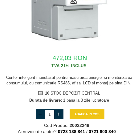
Cabluri semnalizare si control
Cabluri speciale
Conductori flexibili cupru
Conductori rigizi
Conductori rigizi cupru
Cabluri alarma
472,03 RON
Cabluri boxe
Cabluri semnalizare incendiu
Contor inteligent monofazat pentru masurarea energiei si monitorizarea
consumului, cu comunicatie RS485, afisaj LCD si montaj pe sina DIN.
Cabluri semnalizare si control
10
STOC DEPOZIT CENTRAL
ecranate
Durata de livrare:
1 pana la 3 zile lucratoare
ADAUGA IN COS
Cod Produs:
20022248
Ai nevoie de ajutor?
0723 138 841
/
0721 800 340