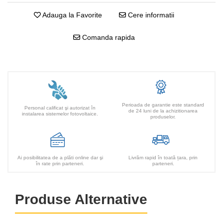
Adauga la Favorite
Cere informatii
Comanda rapida
Perioada de garantie este standard
Personal calificat şi autorizat în
de 24 luni de la achizitionarea
instalarea sistemelor fotovoltaice.
produselor.
Ai posibilitatea de a plăti online dar şi
Livrăm rapid în toată țara, prin
în rate prin parteneri.
parteneri.
Produse Alternative