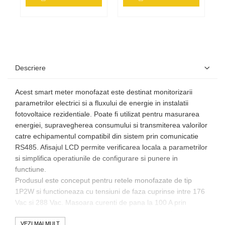
Descriere
Acest smart meter monofazat este destinat monitorizarii
parametrilor electrici si a fluxului de energie in instalatii
fotovoltaice rezidentiale. Poate fi utilizat pentru masurarea
energiei, supravegherea consumului si transmiterea valorilor
catre echipamentul compatibil din sistem prin comunicatie
RS485. Afisajul LCD permite verificarea locala a parametrilor
si simplifica operatiunile de configurare si punere in
functiune.
Produsul este conceput pentru retele monofazate de tip
1P2W si functioneaza cu tensiuni de faza cuprinse intre 176
Vac si 288 Vac. Masoara curenti de pana la 100 A prin
transformator de curent, iar comunicatia este realizata prin
interfata RS485, cu protocol Modbus RTU si viteza de
VEZI MAI MULT