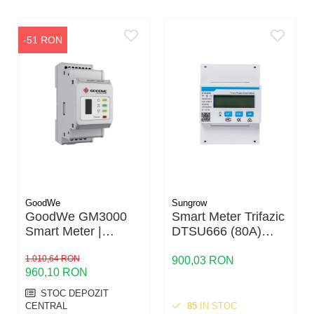
o instalatie trifazata este necesar un contor compatibil cu
retea trifazata.
-51 RON
GoodWe
Sungrow
GoodWe GM3000
Smart Meter Trifazic
Smart Meter |
DTSU666 (80A)
Contor Bidirecțional
Sungrow
pentru Invertor |
1.010,64 RON
900,03 RON
960,10 RON
Măsurare Trifazată
80A
STOC DEPOZIT
CENTRAL
85
IN STOC