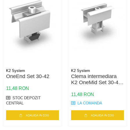
K2 System
K2 System
OneEnd Set 30-42
Clema intermediara
K2 OneMid Set 30-42
– fixare panouri 30-
11,48 RON
42mm, aluminiu
11,48 RON
STOC DEPOZIT
CENTRAL
LA COMANDA
ADAUGA IN COS
ADAUGA IN COS