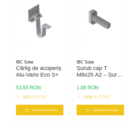
Cabluri semnalizare si control
Cabluri speciale
Conductori flexibili cupru
Conductori rigizi
Conductori rigizi cupru
Cabluri alarma
IBC Solar
IBC Solar
I
Cabluri boxe
Cârlig de acoperiș
Șurub cap T
P
Alu-Vario Eco S+
M8x25 A2 – Șurub
Cabluri semnalizare incendiu
inox pentru montaj
panouri
53,93 RON
1,08 RON
1
Cabluri semnalizare si control
fotovoltaice |
ecranate
102
IN STOC
1000
IN STOC
Calitate A2
ADAUGA IN COS
ADAUGA IN COS