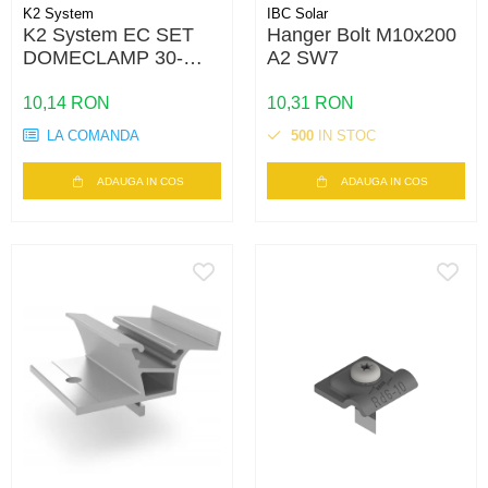
K2 System
IBC Solar
K2 System EC SET
Hanger Bolt M10x200
DOMECLAMP 30-
A2 SW7
50MM SILVER
UNIVERSAL
10,14 RON
10,31 RON
LA COMANDA
500
IN STOC
ADAUGA IN COS
ADAUGA IN COS