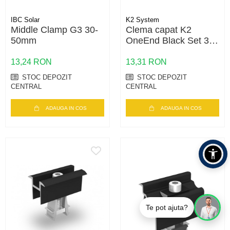
IBC Solar
K2 System
Middle Clamp G3 30-
Clema capat K2
50mm
OneEnd Black Set 30-
42 – fixare panouri 30-
42mm, negru
13,24 RON
13,31 RON
STOC DEPOZIT
STOC DEPOZIT
CENTRAL
CENTRAL
ADAUGA IN COS
ADAUGA IN COS
Te pot ajuta?