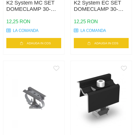
K2 System MC SET
K2 System EC SET
DOMECLAMP 30-
DOMECLAMP 30-
50MM BLACK
50MM BLACK
UNIVERSAL
UNIVERSAL
12,25 RON
12,25 RON
LA COMANDA
LA COMANDA
ADAUGA IN COS
ADAUGA IN COS