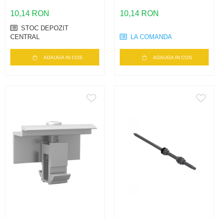
50 – fixare panouri 30-
50MM SILVER
50mm, MiniRail
UNIVERSAL
10,14 RON
10,14 RON
STOC DEPOZIT
CENTRAL
LA COMANDA
ADAUGA IN COS
ADAUGA IN COS