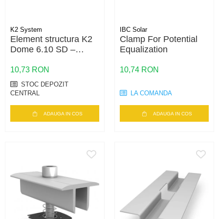
K2 System
IBC Solar
Element structura K2
Clamp For Potential
Dome 6.10 SD –
Equalization
compatibil S-Dome /
D-Dome, acoperis plat
10,73 RON
10,74 RON
STOC DEPOZIT
CENTRAL
LA COMANDA
ADAUGA IN COS
ADAUGA IN COS