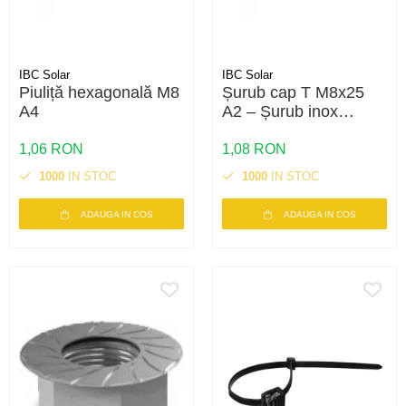
IBC Solar
IBC Solar
Piuliță hexagonală M8
Șurub cap T M8x25
A4
A2 – Șurub inox
pentru montaj panouri
fotovoltaice | Calitate
1,06 RON
1,08 RON
A2
1000
IN STOC
1000
IN STOC
ADAUGA IN COS
ADAUGA IN COS