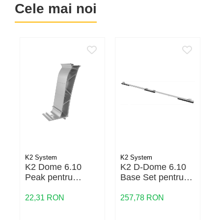
Cele mai noi
K2 System
K2 System
K
K2 Dome 6.10
K2 D-Dome 6.10
Peak pentru
Base Set pentru
structura
acoperis terasa
fotovoltaica
22,31 RON
257,78 RON
1